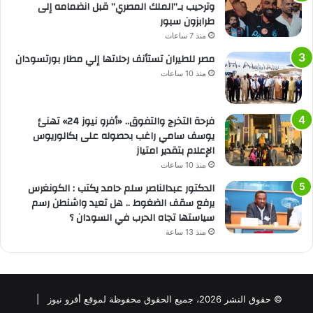
وترحيب بـ”الملك المصري” قبل انضمامه إلى
طرابزون سبور
منذ 7 ساعات
مصر للطيران تستأنف رحلاتها إلي مطار بورتسودان
منذ 10 ساعات
فرحة التخرج والتفوق.. «أفرو نيوز 24» تهنئ
يوسف سامي راغب بحصوله على بكالوريوس
الإعلام بتقدير امتياز
منذ 10 ساعات
الدكتور عبدالناصر سلم حامد يكتب : الكونغرس
يرفع سقف الضغوط .. هل تعيد واشنطن رسم
سياستها تجاه الحرب في السودان ؟
منذ 13 ساعة
© حقوق النشر 2026، جميع الحقوق محفوظة لموقع أفرو نيوز |