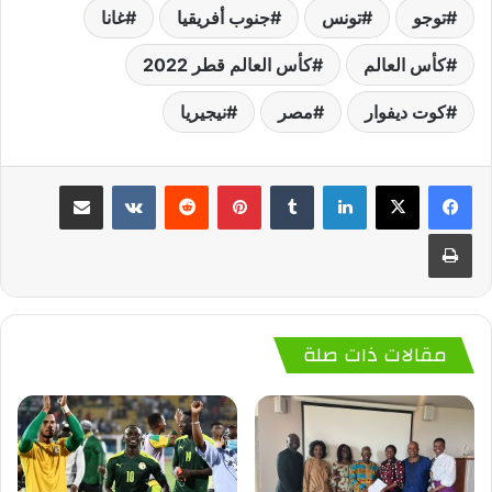
توجو
تونس
جنوب أفريقيا
غانا
كأس العالم
كأس العالم قطر 2022
كوت ديفوار
مصر
نيجيريا
لينكدإن
‏Tumblr
بينتيريست
‏Reddit
‏VKontakte
مشاركة عبر البريد
طباعة
مقالات ذات صلة