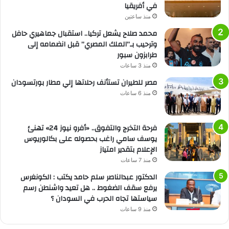
في أفريقيا
منذ ساعتين
محمد صلاح يشعل تركيا.. استقبال جماهيري حافل
وترحيب بـ”الملك المصري” قبل انضمامه إلى
طرابزون سبور
منذ 3 ساعات
مصر للطيران تستأنف رحلاتها إلي مطار بورتسودان
منذ 6 ساعات
فرحة التخرج والتفوق.. «أفرو نيوز 24» تهنئ
يوسف سامي راغب بحصوله على بكالوريوس
الإعلام بتقدير امتياز
منذ 7 ساعات
الدكتور عبدالناصر سلم حامد يكتب : الكونغرس
يرفع سقف الضغوط .. هل تعيد واشنطن رسم
سياستها تجاه الحرب في السودان ؟
منذ 9 ساعات