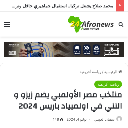
محمد صلاح يشعل تركيا.. استقبال جماهيري حافل وترحيب بـ”الملك المصري” قبل انضمامه إلى طرابزون سبور
بحث عن
الق
الرئيسية
/
رياضة أفريقية
رياضة أفريقية
منتخب مصر الأولمبي يضم زيزو و
النني في اولمبياد باريس 2024
سفيان العومي
يوليو 4, 2024
148