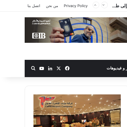
Privacy Policy
من نحن
اتصل بنا
‫X
فيسبوك
لينكدإن
‫YouTube
بحث عن
و فيديوهات