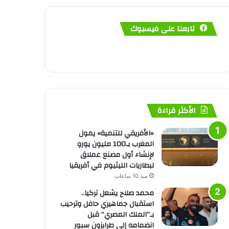
تابعنا على فيسبوك
الأكثر قراءة
«الأفريقي للتنمية» يمول
المغرب بـ100 مليون يورو
لإنشاء أول مصنع عملاق
لبطاريات الليثيوم في أفريقيا
منذ 10 ساعات
محمد صلاح يشعل تركيا..
استقبال جماهيري حافل وترحيب
بـ”الملك المصري” قبل
انضمامه إلى طرابزون سبور