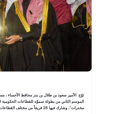
توّج الأمير سعود بن طلال بن بدر محافظ الأحساء ، مس
الموسم الثاني من بطولة سموّه للقطاعات الحكومية لكر
مخدرات”، وشارك فيها 28 فريقاً من مختلف القطاعات، وأقيمت منافساتها في على ملعب متنزه الملك عبدالله البيئي.