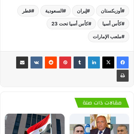
أوزبكستان
إيران
السعودية
قطر
كأس أسيا
كأس أسيا تحت 23
ملعب الإمارات
لينكدإن
‏Tumblr
بينتيريست
‏Reddit
‏VKontakte
مشاركة عبر البريد
طباعة
مقالات ذات صلة