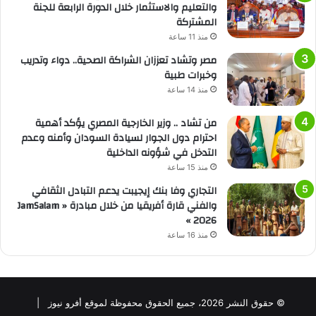
والتعليم والاستثمار خلال الدورة الرابعة للجنة
المشتركة
منذ 11 ساعة
مصر وتشاد تعززان الشراكة الصحية.. دواء وتدريب
وخبرات طبية
منذ 14 ساعة
من تشاد .. وزير الخارجية المصري يؤكد أهمية
احترام دول الجوار لسيادة السودان وأمنه وعدم
التدخل في شؤونه الداخلية
منذ 15 ساعة
التجاري وفا بنك إيجيبت يدعم التبادل الثقافي
والفني قارة أفريقيا من خلال مبادرة « JamSalam
2026 »
منذ 16 ساعة
© حقوق النشر 2026، جميع الحقوق محفوظة لموقع أفرو نيوز |