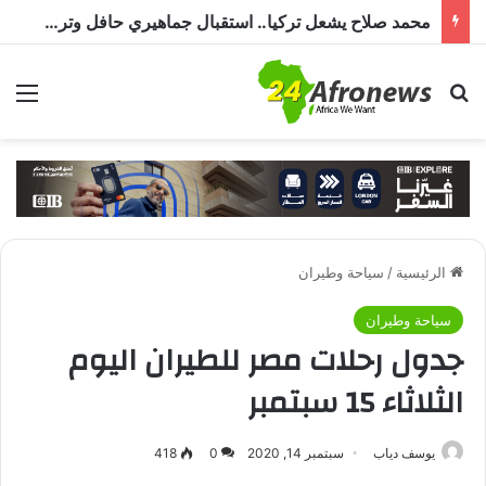
محمد صلاح يشعل تركيا.. استقبال جماهيري حافل وترحيب بـ”الملك المصري” قبل انضمامه إلى طرابزون سبور
بحث عن
الق
الرئيسية
/
سياحة وطيران
سياحة وطيران
جدول رحلات مصر للطيران اليوم
الثلاثاء 15 سبتمبر
يوسف دياب
سبتمبر 14, 2020
0
418