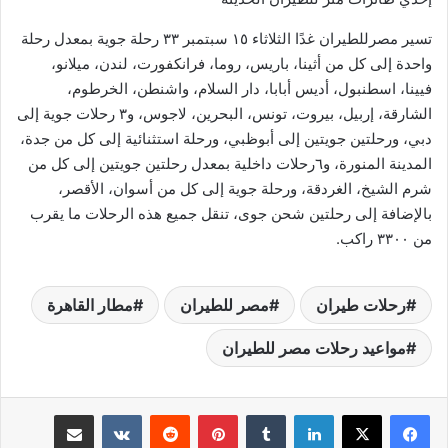
تسير مصرللطيران غدًا الثلاثاء ١٥ سبتمبر ٣٣ رحلة جوية بمعدل رحلة
واحدة إلى كل من أثينا، باريس، روما، فرانكفورت، لندن، ميلانو،
فيينا، اسطنبول، أديس أبابا، دار السلام، واشنطن، الخرطوم،
الشارقة، إربيل، بيروت، تونس، البحرين، لاجوس، و٣ رحلات جوية إلى
دبي، ورحلتين جويتين إلى أبوظبي، ورحلة استثنائية إلى كل من جدة،
المدينة المنورة، و٦رحلات داخلية بمعدل رحلتين جويتين إلى كل من
شرم الشيخ، الغردقة، ورحلة جوية إلى كل من أسوان، الأقصر،
بالإضافة إلى رحلتين شحن جوى، تنقل جميع هذه الرحلات ما يقرب
من ٣٣٠٠ راكب.
رحلات طيران
مصر للطيران
مطار القاهرة
مواعيد رحلات مصر للطيران
لينكدإن
بينتيريست
مشاركة عبر البريد