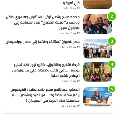
في أفريقيا
منذ 6 ساعات
محمد صلاح يشعل تركيا.. استقبال جماهيري حافل
وترحيب بـ”الملك المصري” قبل انضمامه إلى
طرابزون سبور
منذ 7 ساعات
مصر للطيران تستأنف رحلاتها إلي مطار بورتسودان
منذ 10 ساعات
فرحة التخرج والتفوق.. «أفرو نيوز 24» تهنئ
يوسف سامي راغب بحصوله على بكالوريوس
الإعلام بتقدير امتياز
منذ 11 ساعة
الدكتور عبدالناصر سلم حامد يكتب : الكونغرس
يرفع سقف الضغوط .. هل تعيد واشنطن رسم
سياستها تجاه الحرب في السودان ؟
منذ 13 ساعة