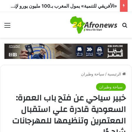
«الأفريقي للتنمية» يمول المغرب بـ100 مليون يورو لإنشاء أول مصنع عملاق لبطاريات الليثيوم في أفريقيا
بحث عن
الق
الرئيسية
/
سياحة وطيران
سياحة وطيران
خبير سياحي عن فتح باب العمرة:
السعودية قادرة علي استقبال
المعتمرين وتنظيمها للمهرجانات