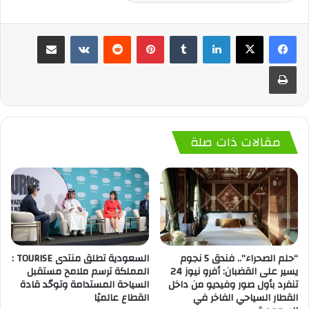
لينكدإن
‏Tumblr
بينتيريست
‏Reddit
‏VKontakte
مشاركة عبر البريد
طباعة
مقالات ذات صلة
“حلم الصحراء”.. فندق 5 نجوم
السعودية تطلق منتدى TOURISE :
يسير على القضبان: أفرو نيوز 24
المملكة ترسم ملامح مستقبل
تنفرد بأول صور وفيديو من داخل
السياحة المستدامة وتوحّد قادة
القطار السياحي الفاخر في
القطاع عالميًا