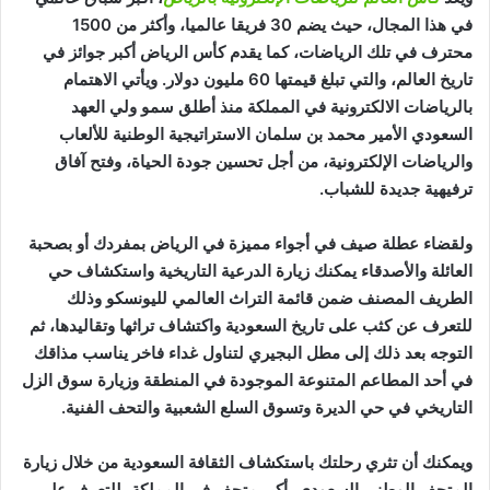
في هذا المجال، حيث يضم 30 فريقا عالميا، وأكثر من 1500
محترف في تلك الرياضات، كما يقدم كأس الرياض أكبر جوائز في
تاريخ العالم، والتي تبلغ قيمتها 60 مليون دولار. ويأتي الاهتمام
بالرياضات الالكترونية في المملكة منذ أطلق سمو ولي العهد
السعودي الأمير محمد بن سلمان الاستراتيجية الوطنية للألعاب
والرياضات الإلكترونية، من أجل تحسين جودة الحياة، وفتح آفاق
ترفيهية جديدة للشباب.
ولقضاء عطلة صيف في أجواء مميزة في الرياض بمفردك أو بصحبة
العائلة والأصدقاء يمكنك زيارة الدرعية التاريخية واستكشاف حي
الطريف المصنف ضمن قائمة التراث العالمي لليونسكو وذلك
للتعرف عن كثب على تاريخ السعودية واكتشاف تراثها وتقاليدها، ثم
التوجه بعد ذلك إلى مطل البجيري لتناول غداء فاخر يناسب مذاقك
في أحد المطاعم المتنوعة الموجودة في المنطقة وزيارة سوق الزل
التاريخي في حي الديرة وتسوق السلع الشعبية والتحف الفنية.
ويمكنك أن تثري رحلتك باستكشاف الثقافة السعودية من خلال زيارة
المتحف الوطني السعودي، أكبر متحف في المملكة، للتعرف على