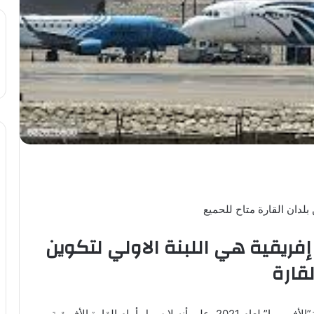
لدان القارة متاح للحميع
ان إفريقية هي اللبنة الاولي لتكوين
لقارة
أكـــد التقرير السنوي لرابطة شركات الطيران الافريقية”الأفــــــرا” لعام 2021، علي أنه لا سبيل أمام القارة الأفريقية،