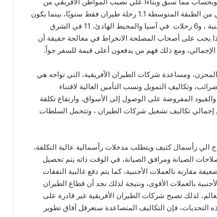
 وبحساب مما سبق وبناءاً علي نصيب المواطن الافريقي من
الناتج المحلي الإجمالي، يكون نصيب المواطن الأفريقي من الطبقة المتوسطة 1.1 رحلة طيران فقط سنويًا، بينما يكون
لنظرائهم في القارات الأخرى 5.4 رحلة في أمريكا اللاتينية ، و6 رحلات في آسيا والمحيط الهادئ، 11 في الشرق
 في أمريكا الشمالية، لذا يجب على أصحاب المصلحة الانخراط في معالجة حقيقة أن
 الإجمالي، ومع ذلك فهم من يدفعون أعلى قيمة للسفر جواً.
 المحزن، ومساعدة شركات الطيران الأفريقية، التي تواجه هي
رائب، وتكاليف التمويل ونسب التأمين العالية لاقتناء
القيود المفروضة على الوصول إلى الأسواق، وارتفاع تكلفة
ائرات في القارة والذي يمثل أكثر من 35٪ من إجمالي تكاليف تشغيل شركات الطيران ، وتتحمل السلطات
ج الي رأسمال كثيف ويتطلب مدخلات رأسمالية عالية التكلفة،
لإصلاحات الصيانة ومرافق الصيانة، في الوقت ذاته يتم تحصيل
ضعيفة مقارنة بالعملات الأجنبية، كما يتم دفع غالبية النفقات
أجنبية بالعملات الأقوى، ونتيجة لذلك نجد أن قطاع الطيران
عالم، لذلك تصبح شركات الطيران الأفريقية غير قادرة على
هذه التحديات، فإن التكاليف المتصاعدة ستعرقل آفاق تطوير