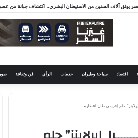
اقتصاد
سياحة وطيران
خدمات
الرأي
فن وثقافة
صور 
را إيرلاينز” حلم إفريقي طال انتظاره
ــــــــــرا إيرلاينز” حلم