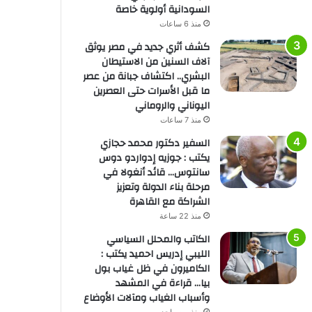
السودانية أولوية خاصة
منذ 6 ساعات
كشف أثري جديد في مصر يوثق
آلاف السنين من الاستيطان
البشري.. اكتشاف جبانة من عصر
ما قبل الأسرات حتى العصرين
اليوناني والروماني
منذ 7 ساعات
السفير دكتور محمد حجازي
يكتب : جوزيه إدواردو دوس
سانتوس… قائد أنغولا في
مرحلة بناء الدولة وتعزيز
الشراكة مع القاهرة
منذ 22 ساعة
الكاتب والمحلل السياسي
الليبي إدريس احميد يكتب :
الكاميرون في ظل غياب بول
بيا… قراءة في المشهد
وأسباب الغياب ومآلات الأوضاع
منذ يوم واحد