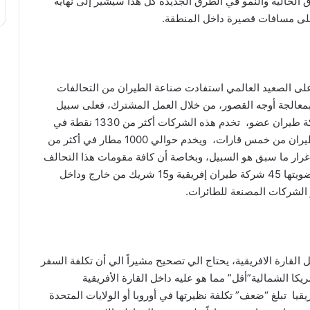
 الحالية والنمو في الطرق الجديدة كل هذا سيشير إلى نهاية
لى مسافات قصيرة داخل المنطقة.
 على الصعيد العالمي استفادت صناعة الطيران من التحالفات
معالجة أوجه القصور، من خلال العمل المشترك، فعلى سبيل
المثال يتكون تحالف ستار إيرلاينز العالمي من 27 شركة طيران عضو، تخدم هذه الشركات أكثر من 1330 نقطة في
193 دولة، بينما يجمع تحالف “سكاري تيم” 19 شركة طيران من خمس قارات، ويخدم حوالي 1000 مطار في أكثر من
 غرار ما سبق هو السبيل، وبخاصة أن كافة مقومات هذا التحالف
متوفرة، فرابطة الخطوط الجوية الافريقية، تضم في عضويتها 45 شركة طيران إفريقية و15 شريك من خارج وداخل
 الشركات المصنعة للطائرات.
 القارة الافريقية، يحتاج الي تصحيح مشيراً الي أن تكلفة السفر
كا الشمالية”أقل” مما هو عليه داخل القارة الأفريقية
قيا تبلغ “ضعف” تكلفة نظيرتها في أوروبا أو الولايات المتحدة