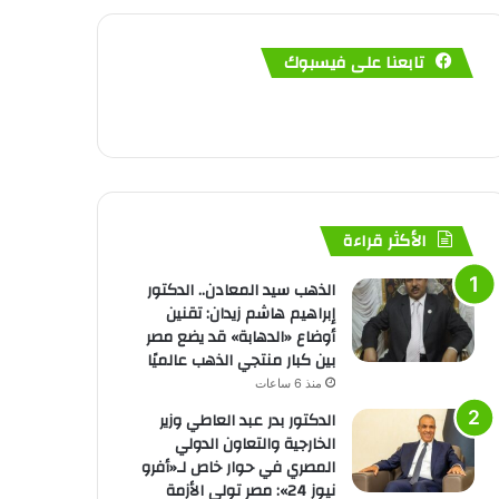
تابعنا على فيسبوك
الأكثر قراءة
الذهب سيد المعادن.. الدكتور
إبراهيم هاشم زيدان: تقنين
أوضاع «الدهابة» قد يضع مصر
بين كبار منتجي الذهب عالميًا
منذ 6 ساعات
الدكتور بدر عبد العاطي وزير
الخارجية والتعاون الدولي
المصري في حوار خاص لـ«أفرو
نيوز 24»: مصر تولي الأزمة