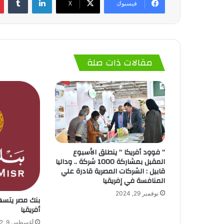
فيسبوك
‫X
مقالات ذات صلة
” فوود أفريكا ” ينطلق الأسبوع
المقبل بمشاركة 1000 شركة .. وداليا
قابيل : الشركات المصرية قادرة علي
المنافسة في إفريقيا
نوفمبر 29, 2024
بنك مصر يتسه
أفريقيا
أغسطس 9, 2022