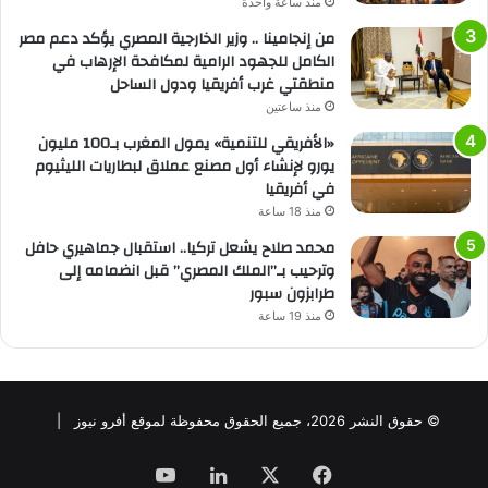
منذ ساعة واحدة
من إنجامينا .. وزير الخارجية المصري يؤكد دعم مصر
الكامل للجهود الرامية لمكافحة الإرهاب في
منطقتي غرب أفريقيا ودول الساحل
منذ ساعتين
«الأفريقي للتنمية» يمول المغرب بـ100 مليون
يورو لإنشاء أول مصنع عملاق لبطاريات الليثيوم
في أفريقيا
منذ 18 ساعة
محمد صلاح يشعل تركيا.. استقبال جماهيري حافل
وترحيب بـ”الملك المصري” قبل انضمامه إلى
طرابزون سبور
منذ 19 ساعة
© حقوق النشر 2026، جميع الحقوق محفوظة لموقع أفرو نيوز |
فيسبوك
‫X
لينكدإن
‫YouTube