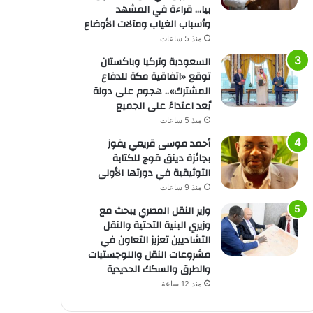
بيا… قراءة في المشهد
وأسباب الغياب ومآلات الأوضاع
منذ 5 ساعات
السعودية وتركيا وباكستان
توقع «اتفاقية مكة للدفاع
المشترك».. هجوم على دولة
يُعد اعتداءً على الجميع
منذ 5 ساعات
أحمد موسى قريعي يفوز
بجائزة دينق قوج للكتابة
التوثيقية في دورتها الأولى
منذ 9 ساعات
وزير النقل المصري يبحث مع
وزيري البنية التحتية والنقل
التشاديين تعزيز التعاون في
مشروعات النقل واللوجستيات
والطرق والسكك الحديدية
منذ 12 ساعة