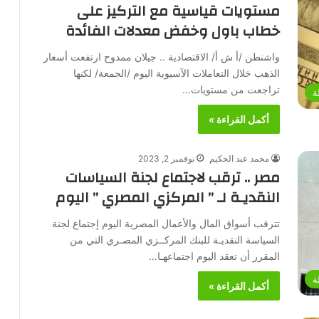
مستويات قياسية مع التركيز على
خطاب باول وخفض معدلات الفائدة
واشنطن /أ ش أ/ الاقتصادية .. جيلان ممدوح ارتفعت أسعار
الذهب خلال التعاملات الآسيوية اليوم /الجمعة/ لكنها
تراجعت من مستويات…
ة
أكمل القراءة »
محمد عبد الحكيم
نوفمبر 2, 2023
مصر .. ترقب لاجتماع لجنة السياسات
النقديـة لـ ” المركزي المصري ” اليوم
تترقب أسواق المال والأعمال المصرية اليوم إجتماع لجنة
السياسة النقديـة للبنك المركــزي المصـري التي من
المقرر أن تعقد اليوم اجتماعهـا…
ة
أكمل القراءة »