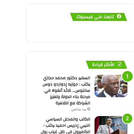
تابعنا على فيسبوك
الأكثر قراءة
السفير دكتور محمد حجازي
يكتب : جوزيه إدواردو دوس
سانتوس… قائد أنغولا في
مرحلة بناء الدولة وتعزيز
الشراكة مع القاهرة
منذ ساعتين
الكاتب والمحلل السياسي
الليبي إدريس احميد يكتب :
الكاميرون في ظل غياب بول