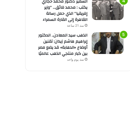
السفير دكتور محمد حجازي
يكتب : محمد فائق… “وزير
إفريقيا” الذي حمل رسالة
القاهرة إلى القارة السمراء
منذ 21 ساعة
الذهب سيد المعادن.. الدكتور
إبراهيم هاشم زيدان: تقنين
أوضاع «الدهابة» قد يضع مصر
بين كبار منتجي الذهب عالميًا
منذ يوم واحد