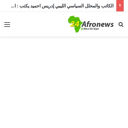
الكاتب والمحلل السياسي الليبي إدريس احميد يكتب : الكاميرون في ظل غياب بول بيا… قراءة في المشهد وأسباب الغياب ومآلات الأوضاع
بحث عن
الق