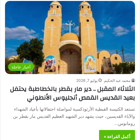
أخبار عاجلة
محمد عبد الحكيم
يوليو 7, 2026
الثلاثاء المقبل .. دير مار بقطر بالخطاطبة يحتفل
بعيد القديس القمص أنجليوس الأنطوني
تستعد الكنيسة القبطية الأرثوذكسية لمواصلة احتفالاتها بأعياد الشهداء
والآباء القديسين، حيث يشهد دير الشهيد العظيم القديس مار بقطر بن
رومانوس…
أكمل القراءة »