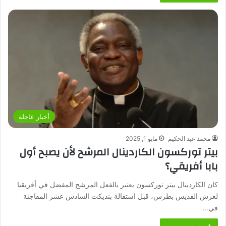
أخبار عاجلة
محمد عبد الحكيم
مايو 1, 2025
بيتر توركسون الكاردينال المرشح لأن يصبح أول
بابا أفريقي؟
كان الكاردينال بيتر توركسون يعتبر بالفعل المرشح المفضل في أفريقيا
لعرش القديس بطرس، قبل استقالة بنديكت السادس عشر المفاجئة
في…