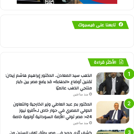
تابعنا على فيسبوك
الأكثر قراءة
الذهب سيد المعادن.. الدكتور إبراهيم هاشم زيدان:
تقنين أوضاع «الدهابة» قد يضع مصر بين كبار
منتجي الذهب عالميًا
منذ ساعتين
الدكتور بدر عبد العاطي وزير الخارجية والتعاون
الدولي المصري في حوار خاص لـ«أفرو نيوز
24»: مصر تولي الأزمة السودانية أولوية خاصة
منذ ساعتين
كشف أثري جديد في مصر يوثق آلاف السنين من