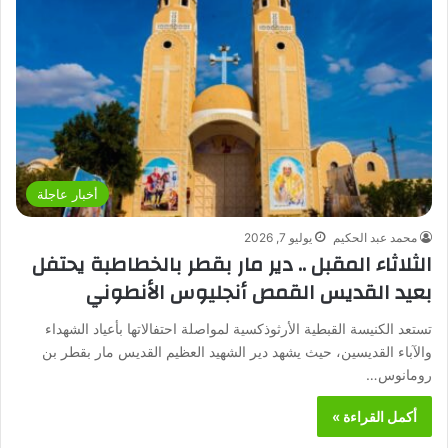
أخبار عاجلة
محمد عبد الحكيم
يوليو 7, 2026
الثلاثاء المقبل .. دير مار بقطر بالخطاطبة يحتفل
بعيد القديس القمص أنجليوس الأنطوني
تستعد الكنيسة القبطية الأرثوذكسية لمواصلة احتفالاتها بأعياد الشهداء
والآباء القديسين، حيث يشهد دير الشهيد العظيم القديس مار بقطر بن
رومانوس…
أكمل القراءة »