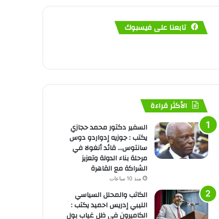
تابعنا على فيسبوك
الأكثر قراءة
السفير دكتور محمد حجازي
يكتب : جوزيه إدواردو دوس
سانتوس… قائد أنغولا في
مرحلة بناء الدولة وتعزيز
الشراكة مع القاهرة
منذ 10 ساعات
الكاتب والمحلل السياسي
الليبي إدريس احميد يكتب :
الكاميرون في ظل غياب بول