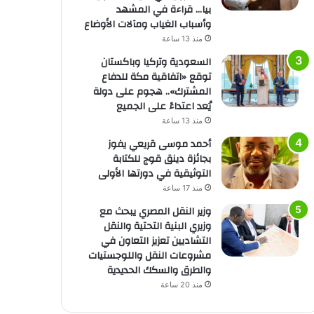
بيا… قراءة في المشهد
وأسباب الغياب ومآلات الأوضاع
منذ 13 ساعة
السعودية وتركيا وباكستان
توقع «اتفاقية مكة للدفاع
المشترك».. هجوم على دولة
يُعد اعتداءً على الجميع
منذ 13 ساعة
أحمد موسى قريعي يفوز
بجائزة دينق قوج للكتابة
التوثيقية في دورتها الأولى
منذ 17 ساعة
وزير النقل المصري يبحث مع
وزيري البنية التحتية والنقل
التشاديين تعزيز التعاون في
مشروعات النقل واللوجستيات
والطرق والسكك الحديدية
منذ 20 ساعة