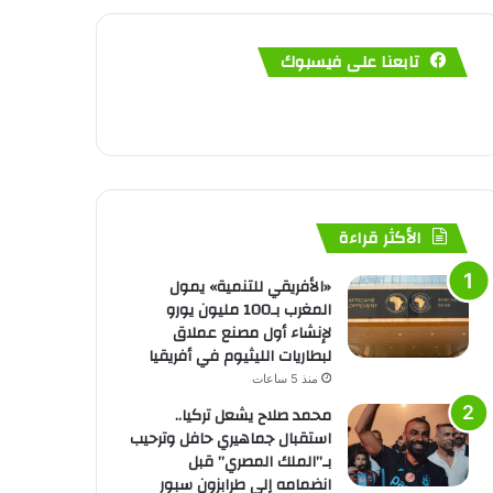
تابعنا على فيسبوك
الأكثر قراءة
«الأفريقي للتنمية» يمول
المغرب بـ100 مليون يورو
لإنشاء أول مصنع عملاق
لبطاريات الليثيوم في أفريقيا
منذ 5 ساعات
محمد صلاح يشعل تركيا..
استقبال جماهيري حافل وترحيب
بـ”الملك المصري” قبل
انضمامه إلى طرابزون سبور