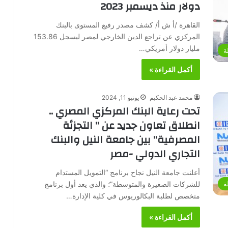
دولار منذ ديسمبر 2023
القاهرة /أ ش أ/ كشف مصدر رفيع المستوى بالبنك
المركزي عن تراجع الدين الخارجي لمصر ليسجل 153.86
مليار دولار أمريكي…
ة
أكمل القراءة »
محمد عبد الحكيم
يونيو 11, 2024
تحت رعاية البنك المركزي المصري ..
انطلاق تعاون جديد عن ” التجزئة
المصرفية” بين جامعة النيل والبنك
التجاري الدولي -مصر
أعلنت جامعة النيل نجاح برنامج “التمويل المستدام
للشركات الصغيرة والمتوسطة”؛ والذي يعد أول برنامج
ة
متخصص لطلبة البكالوريوس في كلية الإدارة…
أكمل القراءة »