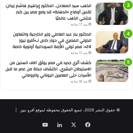
الذهب سيد المعادن.. الدكتور إبراهيم هاشم زيدان:
تقنين أوضاع «الدهابة» قد يضع مصر بين كبار
منتجي الذهب عالميًا
منذ 17 ساعة
الدكتور بدر عبد العاطي وزير الخارجية والتعاون
الدولي المصري في حوار خاص لـ«أفرو نيوز
24»: مصر تولي الأزمة السودانية أولوية خاصة
منذ 17 ساعة
كشف أثري جديد في مصر يوثق آلاف السنين من
الاستيطان البشري.. اكتشاف جبانة من عصر ما قبل
الأسرات حتى العصرين اليوناني والروماني
منذ 18 ساعة
© حقوق النشر 2026، جميع الحقوق محفوظة لموقع أفرو نيوز |
فيسبوك
‫X
لينكدإن
‫YouTube