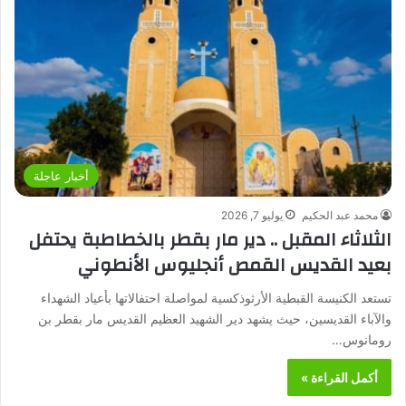
أخبار عاجلة
محمد عبد الحكيم
يوليو 7, 2026
الثلاثاء المقبل .. دير مار بقطر بالخطاطبة يحتفل
بعيد القديس القمص أنجليوس الأنطوني
تستعد الكنيسة القبطية الأرثوذكسية لمواصلة احتفالاتها بأعياد الشهداء
والآباء القديسين، حيث يشهد دير الشهيد العظيم القديس مار بقطر بن
رومانوس…
أكمل القراءة »