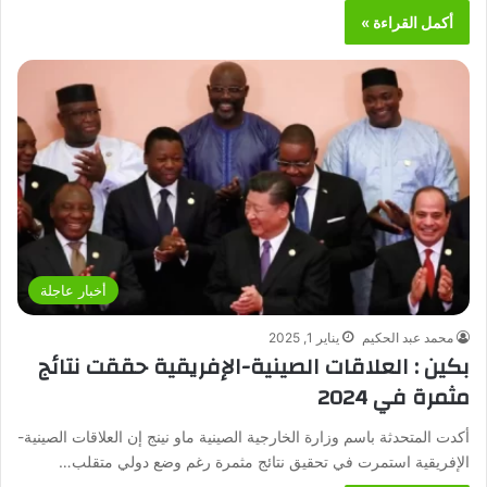
أكمل القراءة »
أخبار عاجلة
محمد عبد الحكيم
يناير 1, 2025
بكين : العلاقات الصينية-الإفريقية حققت نتائج
مثمرة في 2024
أكدت المتحدثة باسم وزارة الخارجية الصينية ماو نينج إن العلاقات الصينية-
الإفريقية استمرت في تحقيق نتائج مثمرة رغم وضع دولي متقلب…