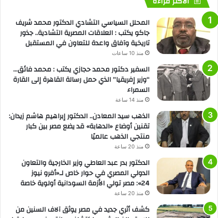
الأكثر قراءة
المحلل السياسي التشادي الدكتور محمد شريف
جاكو يكتب : العلاقات المصرية التشادية.. جذور
تاريخية وآفاق واعدة للتعاون في المستقبل
منذ 10 ساعات
السفير دكتور محمد حجازي يكتب : محمد فائق…
“وزير إفريقيا” الذي حمل رسالة القاهرة إلى القارة
السمراء
منذ 14 ساعة
الذهب سيد المعادن.. الدكتور إبراهيم هاشم زيدان:
تقنين أوضاع «الدهابة» قد يضع مصر بين كبار
منتجي الذهب عالميًا
منذ 20 ساعة
الدكتور بدر عبد العاطي وزير الخارجية والتعاون
الدولي المصري في حوار خاص لـ«أفرو نيوز
24»: مصر تولي الأزمة السودانية أولوية خاصة
منذ 20 ساعة
كشف أثري جديد في مصر يوثق آلاف السنين من