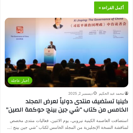
أكمل القراءة »
أخبار عاجلة
محمد عبد الحكيم
ديسمبر 2, 2025
كينيا تستضيف منتدى دولياً لعرض المجلد
الخامس من كتاب “شي جين بينج: حوكمة الصين”
استضافت العاصمة الكينية نيروبي، يوم الاثنين، فعاليات منتدى مخصص
لمناقشة النسخة الإنجليزية من المجلد الخامس لكتاب “شي جين بينج :…