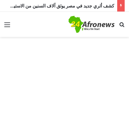
كشف أثري جديد في مصر يوثق آلاف السنين من الاستيطان البشري.. اكتشاف جبانة من عصر ما قبل الأسرات حتى العصرين اليوناني والروماني
بحث عن
الق