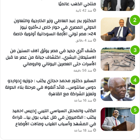
منتجي الذهب عالميًا
منذ 42 ثانية
الدكتور بدر عبد العاطي وزير الخارجية والتعاون
الدولي المصري في حوار خاص لـ«أفرو نيوز
24»: مصر تولي الأزمة السودانية أولوية خاصة
منذ 4 دقائق
كشف أثري جديد في مصر يوثق آلاف السنين من
الاستيطان البشري.. اكتشاف جبانة من عصر ما قبل
الأسرات حتى العصرين اليوناني والروماني
منذ 56 دقيقة
السفير دكتور محمد حجازي يكتب : جوزيه إدواردو
دوس سانتوس… قائد أنغولا في مرحلة بناء الدولة
وتعزيز الشراكة مع القاهرة
منذ 16 ساعة
الكاتب والمحلل السياسي الليبي إدريس احميد
يكتب : الكاميرون في ظل غياب بول بيا… قراءة
في المشهد وأسباب الغياب ومآلات الأوضاع
منذ 18 ساعة