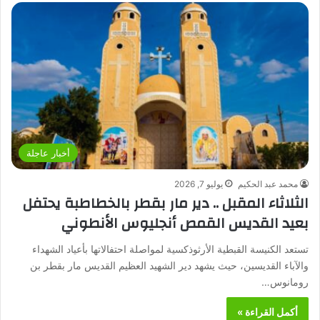
أخبار عاجلة
محمد عبد الحكيم
يوليو 7, 2026
الثلاثاء المقبل .. دير مار بقطر بالخطاطبة يحتفل
بعيد القديس القمص أنجليوس الأنطوني
تستعد الكنيسة القبطية الأرثوذكسية لمواصلة احتفالاتها بأعياد الشهداء
والآباء القديسين، حيث يشهد دير الشهيد العظيم القديس مار بقطر بن
رومانوس…
أكمل القراءة »