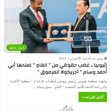
أخبار عاجلة
محمد عبد الحكيم
فبراير 1, 2024
إثيوبيا .. غضب حقوقي من ” الفاو ” لمنحها أبي
أحمد وسام ” أجريكولا المرموق “
وجهت منظمة هيومن رايتس ووتش إنتقادات لاذعة لـ ” منظمة الأغذية
والزراعة التابعة للأمم المتحدة – الفاو ” بمنح وسام…
أكمل القراءة »