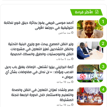
الأكثر قراءة
أحمد موسى قريعي يفوز بجائزة دينق قوج للكتابة
التوثيقية في دورتها الأولى
منذ ساعتين
وزير النقل المصري يبحث مع وزيري البنية التحتية
والنقل التشاديين تعزيز التعاون في مشروعات
النقل واللوجستيات والطرق والسكك الحديدية
منذ 5 ساعات
أزمة البرازيلي بيزيرا تشتعل.. الزمالك يغلق باب رحيل
اللاعب ويؤكد : « لن ندخل في مفاوضات بشأن أي
عروض »
منذ 19 ساعة
مصر وتشاد تعززان التعاون في النقل والصحة
والتعليم والاستثمار خلال الدورة الرابعة للجنة
المشتركة
منذ 19 ساعة