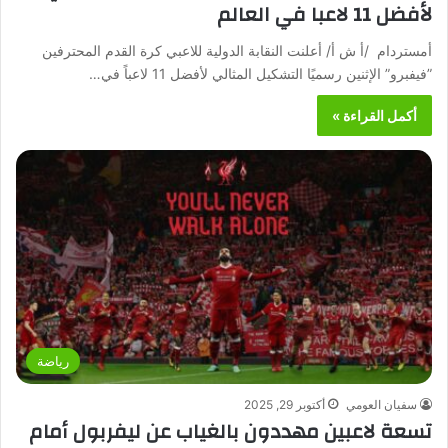
لأفضل 11 لاعبا في العالم
أمستردام /أ ش أ/ أعلنت النقابة الدولية للاعبي كرة القدم المحترفين
‏”فيفبرو” الإثنين رسميًا التشكيل المثالي لأفضل 11 لاعباً في…
أكمل القراءة »
رياضة
سفيان العومي
أكتوبر 29, 2025
تسعة لاعبين مهددون بالغياب عن ليفربول أمام