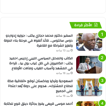
الأكثر قراءة
السفير دكتور محمد حجازي يكتب : جوزيه إدواردو
دوس سانتوس… قائد أنغولا في مرحلة بناء الدولة
وتعزيز الشراكة مع القاهرة
منذ 13 ساعة
الكاتب والمحلل السياسي الليبي إدريس احميد
يكتب : الكاميرون في ظل غياب بول بيا… قراءة
في المشهد وأسباب الغياب ومآلات الأوضاع
منذ 16 ساعة
السعودية وتركيا وباكستان توقع «اتفاقية مكة
للدفاع المشترك».. هجوم على دولة يُعد اعتداءً
على الجميع
منذ 16 ساعة
أحمد موسى قريعي يفوز بجائزة دينق قوج للكتابة