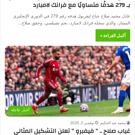
بـ 279 هدفًا متساويًا مع فرانك لامبارد
عادل محمد صلاح جناح ليفربول هدفه رقم 279 في الدوري الإنجليزي
الممتاز، والذي سجله فرانك لامبارد، نجم تشيلسي، وحقق صلاح…
أكمل القراءة »
أخبار عاجلة
محمد عبد الحكيم
نوفمبر 3, 2025
غياب صلاح .. ” فيفبرو ” تعلن التشكيل المثالي