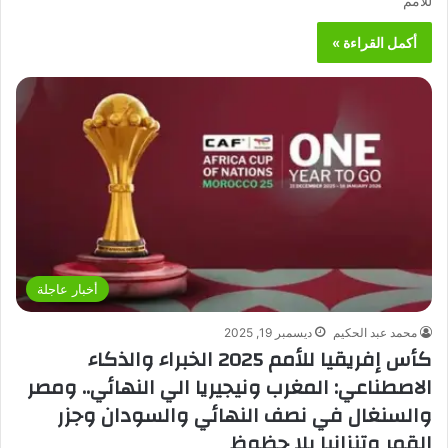
للأمم
أكمل القراءة »
أخبار عاجلة
محمد عبد الحكيم
ديسمبر 19, 2025
كأس إفريقيا للأمم 2025 الخبراء والذكاء
الاصطناعي: المغرب ونيجيريا الي النهائي.. ومصر
والسنغال في نصف النهائي والسودان وجزر
القمر وتنزانيا بلا حظوظ