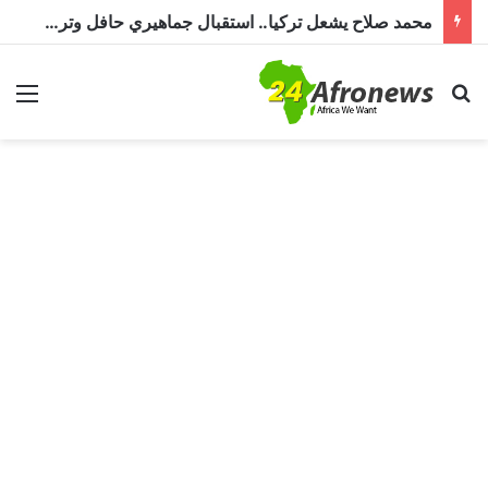
محمد صلاح يشعل تركيا.. استقبال جماهيري حافل وترحيب بـ”الملك المصري” قبل انضمامه إلى طرابزون سبور
بحث عن
الق