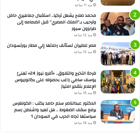
منذ 11 ساعة
محمد صلاح يشعل تركيا.. استقبال جماهيري حافل
وترحيب بـ”الملك المصري” قبل انضمامه إلى
طرابزون سبور
منذ 12 ساعة
مصر للطيران تستأنف رحلاتها إلي مطار بورتسودان
منذ 15 ساعة
فرحة التخرج والتفوق.. «أفرو نيوز 24» تهنئ
يوسف سامي راغب بحصوله على بكالوريوس
الإعلام بتقدير امتياز
منذ 16 ساعة
الدكتور عبدالناصر سلم حامد يكتب : الكونغرس
يرفع سقف الضغوط .. هل تعيد واشنطن رسم
سياستها تجاه الحرب في السودان ؟
منذ 18 ساعة