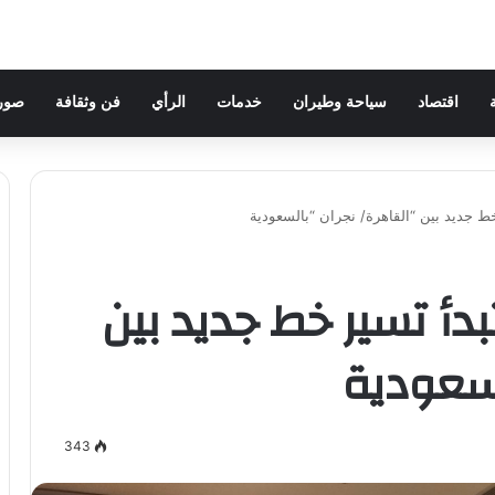
اقتصاد
سياحة وطيران
خدمات
الرأي
فن وثقافة
صور 
خط جديد بين “القاهرة/ نجران “بالسعودية
تبدأ تسير خط جديد بين
لسعودية
343