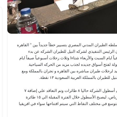
 الطيران المدني المصري بتسيير خطاً جديداً بين ” القاهره
أن الرئيس التنفيذي لشركه النيل للطيران الشركه عن بدء
 رحلتان اسبوعياً ايام السبت والأربعاء شتاءا وثلاث رحلات أسبوعياً صيفاً ايام
دولة لفتح أسواق جديده لجذب مزيد من الحركه السياحية
حيد لرحلات طيران مباشره بين القاهره و نجران بالمملكة ومع
لطيران بالمملكة العربية السعودية ١٣ نقطة.
وقال محمد الشريف رئيس القطاع التجاري بالشركة أن أسطول الشركة حاليا ٨ طائرات وتم التعاقد علي إضافة ٧
طائرات جديدة بنظام التمويل التشغيلي من طرازات إيرباص، ليصبح الأسطول خلال الفترة المقبلة الي ١٥ طائرة
وسع في مختلف النقاط التي سيتم افتتاحها سواء في افريقيا