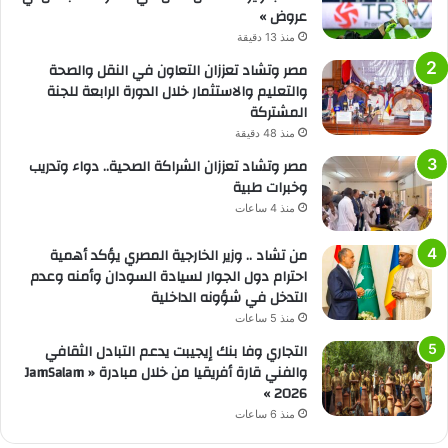
عروض »
منذ 13 دقيقة
مصر وتشاد تعززان التعاون في النقل والصحة
والتعليم والاستثمار خلال الدورة الرابعة للجنة
المشتركة
منذ 48 دقيقة
مصر وتشاد تعززان الشراكة الصحية.. دواء وتدريب
وخبرات طبية
منذ 4 ساعات
من تشاد .. وزير الخارجية المصري يؤكد أهمية
احترام دول الجوار لسيادة السودان وأمنه وعدم
التدخل في شؤونه الداخلية
منذ 5 ساعات
التجاري وفا بنك إيجيبت يدعم التبادل الثقافي
والفني قارة أفريقيا من خلال مبادرة « JamSalam
2026 »
منذ 6 ساعات