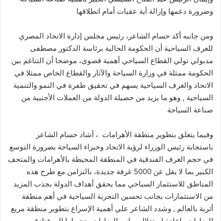
وضرورة دعمها وإزالة أية عقبات أمام انطلاقها
ومن جانبه أكد حسام الشاعر، رئيس مجلس إدارة الاتحاد المصري
للغرف السياحية أن الحكومة الحالية برئاسة الدكتور مصطفى
مدبولي تولي القطاع السياحي أهمية قصوى، موضحا أن التناغم بين
الحكومة ممثلة في وزارة السياحة والآثار والقطاع الخاص ممثلا في
الاتحاد والغرف السياحية يسهم في تحقيق طفرة في النمو والتنمية
السياحية , وهو ما يزيد من حصيلة الدولة من العملات الأجنبية من
صناعة السياحة
وفيما يتعلق بتطوير منطقة الأهرامات ، أشاد حسام الشاعر
باستجابة رئيس الوزراء لرؤية الاتحاد وخبراء السياحة بضرورة التوسع
في حجم الغرف الفندقية في المنطقة المحيطة بالأهرامات والمتحف
الكبير بما لا يقل عن 5000 غرفة جديدة، بالتزامن مع طرح هذه
المناطق للاستثمار السياحي مما يحقق أهداف الدولة بجذب المزيد
من الاستثمارات بجانب تحسين التجربة السياحية في أهم منطقة
أثرية بالعالم , وشدد الشاعر علي أهمية الإسراع بتطوير منطقة مربع
الوزارات وإعادة استغلال مباني الوزارات وتحويلها إلى فنادق