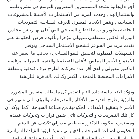
أجواء إيجابية تشجع المستثمرين المصريين للتوسع في مشروعاتهم
واستثماراتهم , وجذب المزيد من الاستثمارات الأجنبية بالمشروعات
السياحية , ويثمن الاتحاد المصري للغرف السياحية التصريحات
الخاصة بتطوير وتنمية القطاع السياحي التي أدلى بها رئيس مجلس
الوزراء الدكتور مصطفى مدبولي مؤخرا وتأكيده حرص الحكومة علي
تقديم مزيد من الحوافز لتشجيع الاستثمار السياحي وتوفير
التسهيلات المطلوبة لتحقيق النمو السياحي ، بجانب ما أسفر عنه
الاجتماع الأخير للمجلس الأعلى للتخطيط والتنمية العمرانية برئاسة
الدكتور مدبولي والذي أقر عدة تحركات لطرح غرف فندقية بمنطقة
الأهرامات المحيطة بالمتحف الكبير وكذلك بالقاهرة التاريخية
ويؤكد الاتحاد استعداده التام لتقديم كل ما يطلب منه من المشورة
والرؤية وطرح العديد من الأفكار والمقترحات والرؤى التي تسهم في
الاسراع بتحقيق الأهداف الحكومية من صناعة السياحة , كما يؤكد أن
كل تلك التصريحات والتحركات تأتي ضمن قرارات وتحركات عديدة
ومستمرة لحكومة الدكتور مصطفي مدبولي تكشف عن الدعم
الحكومي لصناعة السياحة والذي يأتي تنفيذا لرؤية القيادة السياسية
وإيمان الرئيس عبد الفتاح السيسي الكبير بأهمية صناعة السياحة