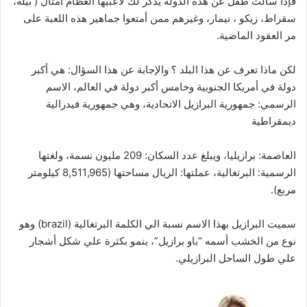
فإذا سألت طفل عن هذه الدولة يذكر لك لاعبيها العظام أمثال ( بيله،
سقراط، زيكو ، نيمار، وغيرهم ممن أمتعوا جماهير هذه اللعبة على
مر العقود الماضية.
لكن ماذا تعرف عن هذا البلد ؟ والإجابة عن هذا السؤال: هي أكبر
دولة في أمريكا الجنوبية وخامس أكبر دولة في العالم، الاسم
الرسمي: جمهورية البرازيل الاتحادية، وهي جمهورية فيدرالية
ديمقراطية
العاصمة: برازيليا، ويبلغ عدد السكان: 209 مليون نسمة، ولغتها
الرسمية: البرتغالية، عملتها: الريال مساحتها (8,511,965 كيلومتر
مربع).
سميت البرازيل بهذا الاسم نسبة الي الكلمة البرتغالية (brazil) وهو
نوع من الخشب أسمه “باو برازيل”، ينمو بكثرة علي شكل أشجار
علي طول الساحل البرازيلي.