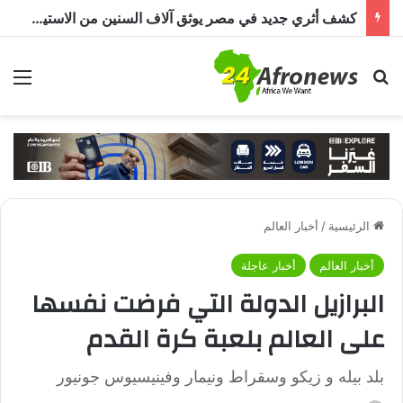
السفير دكتور محمد حجازي يكتب : جوزيه إدواردو دوس سانتوس… قائد أنغولا في مرحلة بناء الدولة وتعزيز الشراكة مع القاهرة
بحث عن
الق
الرئيسية
/
أخبار العالم
أخبار العالم
أخبار عاجلة
البرازيل الدولة التي فرضت نفسها
على العالم بلعبة كرة القدم
بلد بيله و زيكو وسقراط ونيمار وفينيسيوس جونيور