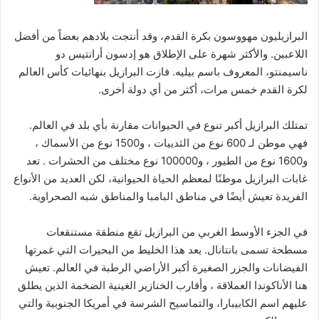
البرازيليون مهووسون بكرة القدم، وقد أنتجت بلادهم بعضاً من أفضل
اللاعبين. والأكثر شهرة على الإطلاق هو إدسون أرانتيس دو
ناسيمنتو، المعروف باسم بيليه. فازت البرازيل بنهائيات كأس العالم
لكرة القدم خمس مرات، أكثر من أي دولة أخرى.
تمتلك البرازيل أكبر تنوع في الحيوانات مقارنة بأي بلد في العالم.
فهي موطن لـ 600 نوع من الثدييات ، و1500 نوع من الأسماك ،
و1600 نوع من الطيور ، و100000 نوع مختلف من الحشرات . تعد
غابات البرازيل موطنًا لمعظم الحياة الحيوانية، لكن العديد من الأنواع
الفريدة تعيش أيضًا في مناطق البامبا والمناطق شبه الصحراوية.
في الجزء الأوسط الغربي من البرازيل تقع منطقة مستنقعات
مسطحة تسمى بانتانال. يعد هذا الخليط من البحيرات التي غمرتها
الفيضانات والجزر الصغيرة أكبر الأراضي الرطبة في العالم. تعيش
هنا الأناكوندا العملاقة ، وأقارب الخنازير الغينية الضخمة الذين يطلق
عليهم اسم الكابيبارا، والتماسيح الشرسة في أمريكا الجنوبية والتي