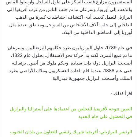
المستعمرون مزارع قصب السكر على طول الساحل وأرسلوا الماس
والذهب إلى أوروبا. وسرعان ما تم جلب الناس من غرب أفريقيا إلى
البرازيل للعمل كعبيد, أدى اكتشاف احتياطيات كبيرة من الذهب
الداخلي إلى جلب آلاف الأشخاص من السواحل ومناطق بعيدة مثل
أوروبا إلى المناطق الداخلية من البلاد.
في عام 1789، حاول البرازيليون طرد حكامهم البرتغاليين. وسرعان
ما تم قمع التمرد، لكنه بدأ حركة نحو الاستقلال. بحلول عام 1822،
أصبحت البرازيل دولة ذات سيادة. وحكم ملوك من أصول برتغالية
حتى عام 1888، عندما قام القادة العسكريون وملاك الأراضي بطرد
الملك، وأصبحت البرازيل جمهورية فيدرالية.
اقرأ كذلك:-
الصين تتوجه لأفريقيا للتخلص من اعتمادها على أستراليا والبرازيل
في الحصول على خام الحديد
الرئيس البرازيلي: أفريقيا شريك رئيسي للتعاون بين بلدان الجنوب