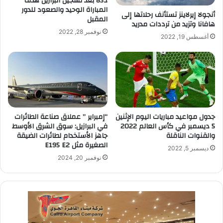
د83 بعد تسجيل البرازيل هدف
المباراة الوحيد والصعود للدور
أنجولا إيرلاينز تستأنف رحلاتها إلى
المقبل
هافانا وتزيد من ترددات مدريد
نوفمبر 28, 2022
أغسطس 19, 2022
جدول مواعيد مباريات اليوم الإثنين
“إمبراير ” عملاق صناعة الطائرات
5 ديسمبر في كأس العالم 2022
في البرازيل: سوق الشرق الأوسط
والقنوات الناقلة
جاهز الأستخدام لطائرات الضيقة
الصغيرة مثل E195 E2
ديسمبر 5, 2022
نوفمبر 20, 2024