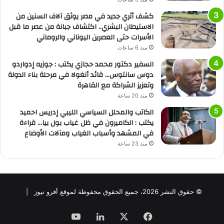
كشف أثري جديد في مصر يوثق آلاف السنين من
الاستيطان البشري.. اكتشاف جبانة من عصر ما قبل
الأسرات حتى العصرين اليوناني والروماني
منذ 6 ساعات
السفير دكتور محمد حجازي يكتب : جوزيه إدواردو
دوس سانتوس… قائد أنغولا في مرحلة بناء الدولة
وتعزيز الشراكة مع القاهرة
منذ 20 ساعة
الكاتب والمحلل السياسي الليبي إدريس احميد
يكتب : الكاميرون في ظل غياب بول بيا… قراءة
في المشهد وأسباب الغياب ومآلات الأوضاع
منذ 23 ساعة
© حقوق النشر 2026، جميع الحقوق محفوظة لموقع أفرو نيوز |
فيسبوك
‫X
لينكدإن
‫YouTube