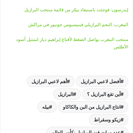
إيدرسون: فوجئت باستبعاد بيكر من قائمة منتخب البرازيل
المغرب: النجم البرازيلي فينيسيوس جونيور في مراكش
منتخب المغرب يواصل الضغط لأقناع إبراهيم دياز لتمثيل أسود
الأطلس
أفضل لاعبي البرازيل
أهم لاعبي البرازيل
أين تقع البرازيل ؟
البرازيل
انتاج البرازيل من البن والكاكاو
بيله
زيكو وسقراط
عدد مرات فوز البرازيل بكأس العالم