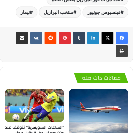
فينسيوس جونيور
منتخب البرازيل
نيمار
لينكدإن
‏Tumblr
بينتيريست
‏Reddit
‏VKontakte
مشاركة عبر البريد
طباعة
مقالات ذات صلة
“الساعات السويسرية” تتوقف عند