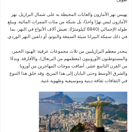
يهيمن نهر الأمازون والغابات المحيطة به على شمال البرازيل. نهر
الأمازون ليس نهرًا واحدًا، بل شبكة من مئات الممرات المائية. ويبلغ
طوله الإجمالي (6840 كيلومترًا). تعيش آلاف الأنواع في النهر، بما
في ذلك سمكة البيرانا سيئة السمعة والبوتو، أو دلفين النهر الوردي.
ينحدر معظم البرازيليين من ثلاث مجموعات عرقية: الهنود الحمر،
والمستوطنون الأوروبيون (معظمهم من البرتغال)، والأفارقة. وبدءًا
من القرن التاسع عشر، أضافت موجات المهاجرين من أوروبا
والشرق الأوسط وحتى اليابان إلى هذا المزيج. وقد خلق هذا التنوع
في الثقافات ثقافة دينية وموسيقية وطهوية غنية.