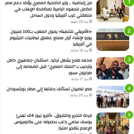
من إنجامينا .. وزير الخارجية المصري يؤكد دعم مصر
الكامل للجهود الرامية لمكافحة الإرهاب في
منطقتي غرب أفريقيا ودول الساحل
منذ 29 دقيقة
«الأفريقي للتنمية» يمول المغرب بـ100 مليون
يورو لإنشاء أول مصنع عملاق لبطاريات الليثيوم
في أفريقيا
منذ 16 ساعة
محمد صلاح يشعل تركيا.. استقبال جماهيري حافل
وترحيب بـ”الملك المصري” قبل انضمامه إلى
طرابزون سبور
منذ 17 ساعة
مصر للطيران تستأنف رحلاتها إلي مطار بورتسودان
منذ 20 ساعة
فرحة التخرج والتفوق.. «أفرو نيوز 24» تهنئ
يوسف سامي راغب بحصوله على بكالوريوس
الإعلام بتقدير امتياز