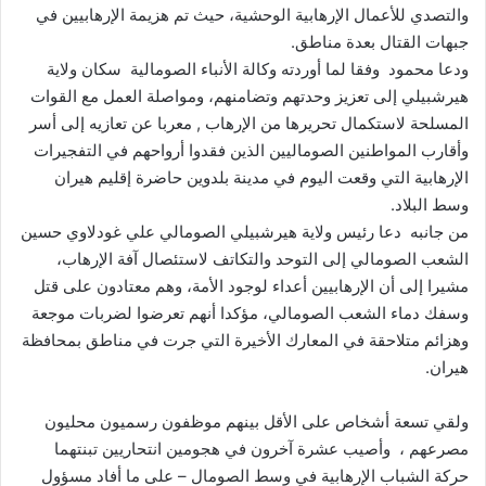
والتصدي للأعمال الإرهابية الوحشية، حيث تم هزيمة الإرهابيين في
جبهات القتال بعدة مناطق.
ودعا محمود وفقا لما أوردته وكالة الأنباء الصومالية سكان ولاية
هيرشبيلي إلى تعزيز وحدتهم وتضامنهم، ومواصلة العمل مع القوات
المسلحة لاستكمال تحريرها من الإرهاب , معربا عن تعازيه إلى أسر
وأقارب المواطنين الصوماليين الذين فقدوا أرواحهم في التفجيرات
الإرهابية التي وقعت اليوم في مدينة بلدوين حاضرة إقليم هيران
وسط البلاد.
من جانبه دعا رئيس ولاية هيرشبيلي الصومالي علي غودلاوي حسين
الشعب الصومالي إلى التوحد والتكاتف لاستئصال آفة الإرهاب،
مشيرا إلى أن الإرهابيين أعداء لوجود الأمة، وهم معتادون على قتل
وسفك دماء الشعب الصومالي، مؤكدا أنهم تعرضوا لضربات موجعة
وهزائم متلاحقة في المعارك الأخيرة التي جرت في مناطق بمحافظة
هيران.
ولقي تسعة أشخاص على الأقل بينهم موظفون رسميون محليون
مصرعهم ، وأصيب عشرة آخرون في هجومين انتحاريين تبنتهما
حركة الشباب الإرهابية في وسط الصومال – على ما أفاد مسؤول