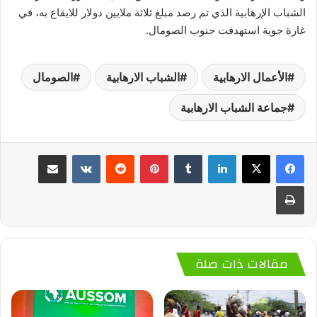
الشباب الإرهابية الذي تم رصد مبلغ ثلاثة ملايين دولار للايقاع به، في
غارة جوية استهدفت جنوب الصومال.
الأعمال الارهابية
الشباب الارهابية
الصومال
جماعة الشباب الارهابية
لينكدإن
‏Tumblr
بينتيريست
‏Reddit
‏VKontakte
مشاركة عبر البريد
طباعة
مقالات ذات صلة