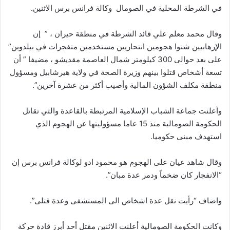
في الشرطة المحلية في الصومال وكالة فرانس برس الاثنين.
وقال محمد معلم علي قائد الشرطة في منطقة حيران ، ” إن
الإرهابيين شنوا هجومين انتحاريين مستخدمين متفجرات في بيلدوين”
على بعد حوالى 300 كيلومتر شمال العاصمة مقديشو ، مضيفا ” أن
تسعة أشخاص قتلوا بينهم وزيرة الصحة في ولاية هيرشابيل ومسؤول
منطقة مكلف الشؤون المالية وأصيب أكثر من عشرة آخرين”.
وأعلنت جماعة الشباب الإسلامية المرتبطة بالقاعدة والتي تقاتل
الحكومة الصومالية منذ 15 عاما مسؤوليتها عن الهجوم الذي
استهدف مبنى حكوميا.
وقال شاهد عيان على الهجوم هو محمود ادو لوكالة فرانس برس إن
“الانفجار كان ضخماً ودمر عدة مبان”.
واضاف “رأيت نقل عدة اشخاص الى المستشفى وعدة قتلى”.
وكانت الحكومة الصومالية أعلنت الاثنين مقتل أحد أبرز قادة حركة