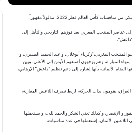
سات كأس العالم قطر 2022، مذلولاً مقهوراً.
 إلى عناصر المنتخب المغربي بعد فوزهم التاريخي والتأهل إلى
“داعش“.
را ربطت فيه رفع لاعبو المنتخب المغربي،”زكرياء أبوخلال، و عبد الحميد الصبيري، و
نتهاء المباراة، وهم يوجهون أصبعهم الأيمن إلى الأعلى، وبين
ا القناة الألمانية بأنها إشارة إلى دعم تنظيم “داعش” الإرهابي،
العراق، يقومون بذات الحركة، لربط تصرف اللاعبين المغاربة،
وز و الإنتصار، و كذلك تعني الشكر والحمد لله..، و يستعملها
 اللاعبين الألمان، إستعملها في عدة مناسبات.