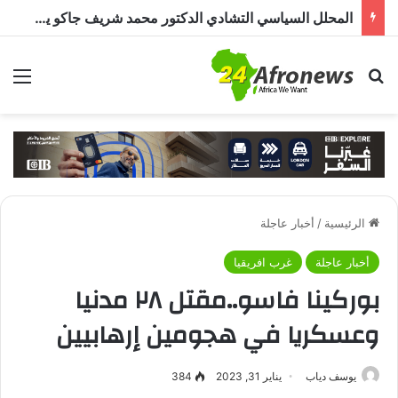
المحلل السياسي التشادي الدكتور محمد شريف جاكو يكتب : العلاقات المصرية التشادية.. جذور تاريخية وآفاق واعدة للتعاون في المستقبل
بحث عن
الق
الرئيسية
/
أخبار عاجلة
أخبار عاجلة
غرب افريقيا
بوركينا فاسو..مقتل ٢٨ مدنيا
وعسكريا في هجومين إرهابيين
يوسف دياب
يناير 31, 2023
384