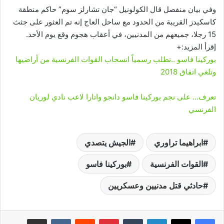
وفي بيان منفصل قال الكولونيل “جان تشارلز سوم” حاكم منطقة
كاسكيدز القريبة من الحدود مع ساحل العاج إنه تم العثور على جثث
15 رجلا، جميعهم من المدنيين، في أعقاب هجوم وقع يوم الأحد.
إقرأ المزيد:+
بوركينا فاسو ..تطلب رسمياً انسحاب القوات الفرنسية من أراضيها
وتلغي اتفاق 2018
تعرف… على نجم بوركينا فاسو دانجو واتارا لاعب نادي لوريان
الفرنسي
ابراهيما تراوري
الجيش يتصدي
القوات الفرنسية
بوركينا فاسو
حادثي قتل مدنيين وعسكريين
لينكدإن
‏Tumblr
بينتيريست
‏Reddit
‏VKontakte
مشاركة عبر البريد