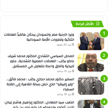
الأكثر قراءة
وزيرا خارجية مصر والسودان يبحثان هاتفياً العلاقات
الثنائية وتطورات الأزمة السودانية
منذ 20 دقيقة
المحلل السياسي التشادي الدكتور محمد شريف
جاكو يكتب : العلاقات المصرية التشادية.. جذور
تاريخية وآفاق واعدة للتعاون في المستقبل
منذ 15 ساعة
السفير دكتور محمد حجازي يكتب : محمد فائق…
“وزير إفريقيا” الذي حمل رسالة القاهرة إلى القارة
السمراء
منذ 19 ساعة
الذهب سيد المعادن.. الدكتور إبراهيم هاشم زيدان:
تقنين أوضاع «الدهابة» قد يضع مصر بين كبار