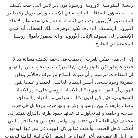
رئيسة المفوضية الأوروبية أورسولا فون دير لايين التي حلت بكييف
صحبة مسؤول العلاقات الخارجية في الإتحاد جوزيف بوريل وعددا من
المفوضين الأوروبيين بدت في قمة السعادة و هي تقدم علم الإتحاد
الأوروبي لزيلنسكي الذي قد يكون توهم في تلك اللحظات أنه ضمن
الإنضمام إلى صفوف الإتحاد الأوروبي و انه سيفوز بأموال روسيا
المجمدة في الخارج .
إلى أي مدى يمكن للغرب أن يذهب في دعمه لكييف مسألة قد لا
تتضح قريبا و لكن ما هو واضح أن المعركة ليست قريبة من نهايتها و
ان المفاجآت لم تنته و أن صوت السلاح لن يتوقف فالأمر يتعلق
بمعركة وجود ستحدد أسس النظام العالمي الجديد و عندما يقول
الروس أن الغرب ينوي تفكيك الاتحاد الروسي على غرار الاتحاد
السوفييتي، فهُم لا يبالغون بذلك ، سيكون من الغباء و السذاجة
وصف ما يحدث بين روسيا و أوكرانيا بأنها حرب باردة بل هي حرب
ساخنة و حامية و قد تجاوزت تداعياتها حدود طرفي النزاع لتمتد إلى
مختلف دول العالم التي دفعت وستواصل دفع ثمن هذه الحرب التي
أنهكت كاهل الضعفاء وأثقلت فواتير كل البيوت في معركتها اليومية
من أجل الرغيف مع تأخر الإفراج عن السفن الأوكرانية الناقلة للحبوب