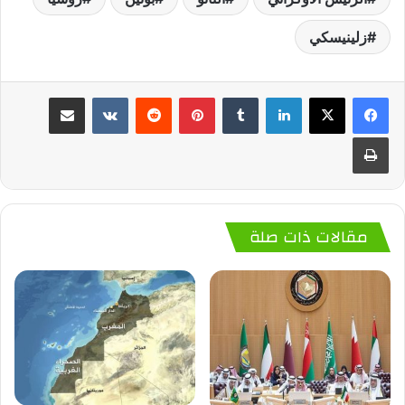
زلينيسكي
لينكدإن
‏Tumblr
بينتيريست
‏Reddit
‏VKontakte
مشاركة عبر البريد
طباعة
مقالات ذات صلة