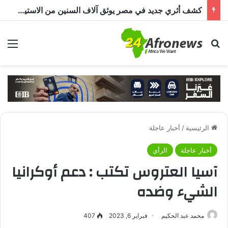
كشف أثري جديد في مصر يوثق آلاف السنين من الاستيطان البشري.. اكتشاف جبانة من عصر ما قبل الأسرات حتى العصرين اليوناني والروماني
بحث عن
الق
الرئيسية
/
أخبار عاجلة
أخبار عاجلة
الرأي
آسيا العتروس تكتب : دعم أوكرانيا
الشيء وضده
محمد عبد الحكيم
فبراير 6, 2023
407