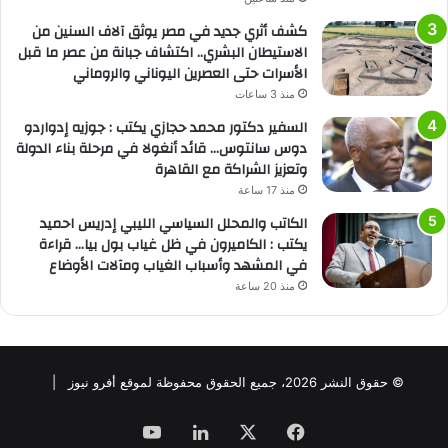
كشف أثري جديد في مصر يوثق آلاف السنين من
الاستيطان البشري.. اكتشاف جبانة من عصر ما قبل
الأسرات حتى العصرين اليوناني والروماني
منذ 3 ساعات
السفير دكتور محمد حجازي يكتب : جوزيه إدواردو
دوس سانتوس… قائد أنغولا في مرحلة بناء الدولة
وتعزيز الشراكة مع القاهرة
منذ 17 ساعة
الكاتب والمحلل السياسي الليبي إدريس احميد
يكتب : الكاميرون في ظل غياب بول بيا… قراءة
في المشهد وأسباب الغياب ومآلات الأوضاع
منذ 20 ساعة
© حقوق النشر 2026، جميع الحقوق محفوظة لموقع أفرو نيوز |
فيسبوك
‫X
لينكدإن
‫YouTube