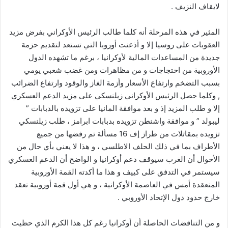
لايقاف النزيف .
المثير في هذه المرحلة أنه كلما طالب الرئيس الأوكراني بفرض مزيد
العقوبات على روسيا إلا و أذعنت أوروبا التي تستعد لتقديم حزمة
جديدة من المساعدات المالية لأوكرانيا ، برغم ما تشهده الدول
الأوروبية من احتجاجات و من مظاهرات ومن غضب شعبي يومي
بسبب التضخم وارتفاع الأسعار وأزمة الغاز والوقود وارتفاع الضرائب
, وكلما حصل الرئيس الأوكراني زيلنسكي على مزيد الدعم العسكري
إلا و طلب المزيد إذ و بعد موافقة المانيا على تزويده بالدبابات ”
ليبولد ” و موافقة واشنطن تزويده بدبابات ابرامز ، طلب زيلنسكي
تزويده بمقاتلات من طراز إف 16 مسألة تم رفضها من جميع
الأطراف بما في ذلك الحلف الاطلسي ، و هذا لا يعني بأي حال من
الأحوال أن الغرب سيوقف دعم أوكرانيا و الواضح أن الدعم العسكري
سيستمر في التدفق على كييف و هذا ما أكدته القمة الأوروبية
المنعقدة أمس في العاصمة الأوكرانية ، و هي أول قمة أوروبية تعقد
خارج حدود دول الإتحاد الأوروبي .
و من التناقضات الحاصلة أن أوكرانيا رغم كل هذا الكرم الذي حظيت