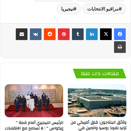
مراقبو الانتخابات
نيجيريا
لينكدإن
‏Tumblr
بينتيريست
‏Reddit
‏VKontakte
مشاركة عبر البريد
طباعة
مقالات ذات صلة
وثائق البنتاجون: قلق أمريكي من
الرئيس النيجيري أمام قمة ”
تزايد نفوذ روسيا والصين في
إيكواس ” : لا تسامح مع الانقلابات