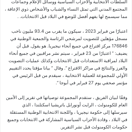
السلطات الانتخابية والأحزاب السياسية ووسائل الإعلام وجماعات
المجتمع المدني التي تمثل النساء والشباب والأشخاص ذوي الإعاقة ،
مما سيسمح لها بفهم أفضل للوضع في البلاد قبل الانتخابات. .
اعتبارًا من فبراير 2023 ، سيكون ما يقرب من 93.4 مليون ناخب
مسجل مؤهلين للتصويت لمرشحي الرئاسة والجمعية الوطنية في
176846 مركز اقتراع في جميع أنحاء نيجيريا. هو يقول. قبل أن
يضيف: ” اعتبارًا من 23 فبراير ، سيتم نشر مراقبين في جميع أنحاء
البلاد لمراقبة الاستعدادات قبل الانتخابات وكذلك عمليات التصويت
والفرز والنتائج في مراكز الاقتراع “. وقال ” بيانا مؤقتا يحدد التقييم
الأولي للمجموعة للعملية الانتخابية ، سيقدم من قبل الرئيس في
مؤتمر صحفي يوم 27 فبراير في أبوجا “.
وفقًا لبيان الفريق ، ستقدم المجموعة توصياتها في تقرير إلى الأمين
العام للكومنولث ، الرايت أونورابل باتريشيا اسكتلندا ، الذي
سيرسلها إلى حكومة نيجيريا ، واللجنة الانتخابية الوطنية المستقلة
في البلاد ، وقادة الأحزاب السياسية المشاركة في الانتخابات وجميع
حكومات الكومنولث قبل نشر التقرير.