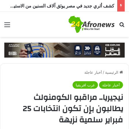
كشف أثري جديد في مصر يوثق آلاف السنين من الاستيطان البشري.. اكتشاف جبانة من عصر ما قبل الأسرات حتى العصرين اليوناني والروماني
بحث عن
الق
الرئيسية
/
أخبار عاجلة
أخبار عاجلة
غرب افريقيا
نيجيريا.. مراقبو الكومنولث
يطالبون بإن تكون انتخابات 25
فبراير سلمية نزيهة