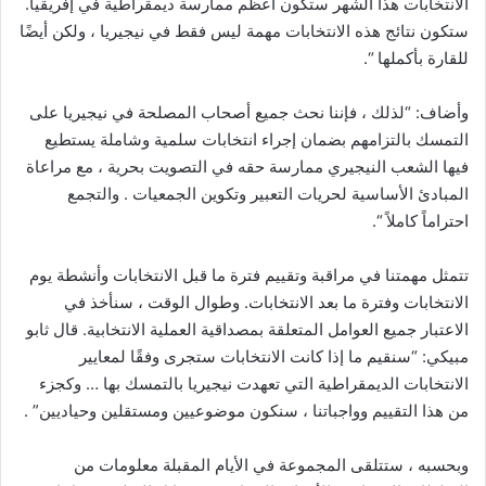
الانتخابات هذا الشهر ستكون أعظم ممارسة ديمقراطية في إفريقيا.
ستكون نتائج هذه الانتخابات مهمة ليس فقط في نيجيريا ، ولكن أيضًا
للقارة بأكملها “.
وأضاف: “لذلك ، فإننا نحث جميع أصحاب المصلحة في نيجيريا على
التمسك بالتزامهم بضمان إجراء انتخابات سلمية وشاملة يستطيع
فيها الشعب النيجيري ممارسة حقه في التصويت بحرية ، مع مراعاة
المبادئ الأساسية لحريات التعبير وتكوين الجمعيات . والتجمع
احتراماً كاملاً “.
تتمثل مهمتنا في مراقبة وتقييم فترة ما قبل الانتخابات وأنشطة يوم
الانتخابات وفترة ما بعد الانتخابات. وطوال الوقت ، سنأخذ في
الاعتبار جميع العوامل المتعلقة بمصداقية العملية الانتخابية. قال ثابو
مبيكي: “سنقيم ما إذا كانت الانتخابات ستجرى وفقًا لمعايير
الانتخابات الديمقراطية التي تعهدت نيجيريا بالتمسك بها … وكجزء
من هذا التقييم وواجباتنا ، سنكون موضوعيين ومستقلين وحياديين” .
وبحسبه ، ستتلقى المجموعة في الأيام المقبلة معلومات من