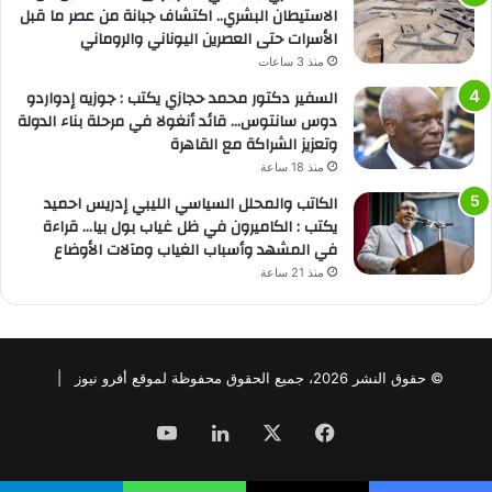
الاستيطان البشري.. اكتشاف جبانة من عصر ما قبل
الأسرات حتى العصرين اليوناني والروماني
منذ 3 ساعات
السفير دكتور محمد حجازي يكتب : جوزيه إدواردو
دوس سانتوس… قائد أنغولا في مرحلة بناء الدولة
وتعزيز الشراكة مع القاهرة
منذ 18 ساعة
الكاتب والمحلل السياسي الليبي إدريس احميد
يكتب : الكاميرون في ظل غياب بول بيا… قراءة
في المشهد وأسباب الغياب ومآلات الأوضاع
منذ 21 ساعة
© حقوق النشر 2026، جميع الحقوق محفوظة لموقع أفرو نيوز |
فيسبوك
‫X
لينكدإن
‫YouTube