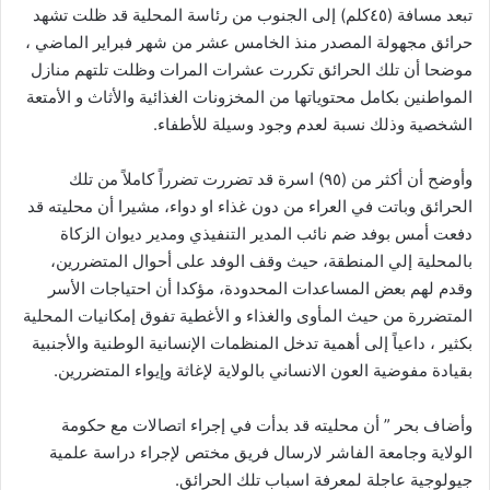
تبعد مسافة (٤٥كلم) إلى الجنوب من رئاسة المحلية قد ظلت تشهد
حرائق مجهولة المصدر منذ الخامس عشر من شهر فبراير الماضي ،
موضحا أن تلك الحرائق تكررت عشرات المرات وظلت تلتهم منازل
المواطنين بكامل محتوياتها من المخزونات الغذائية والأثاث و الأمتعة
الشخصية وذلك نسبة لعدم وجود وسيلة للأطفاء.
وأوضح أن أكثر من (٩٥) اسرة قد تضررت تضرراً كاملاً من تلك
الحرائق وباتت في العراء من دون غذاء او دواء، مشيرا أن محليته قد
دفعت أمس بوفد ضم نائب المدير التنفيذي ومدير ديوان الزكاة
بالمحلية إلي المنطقة، حيث وقف الوفد على أحوال المتضررين،
وقدم لهم بعض المساعدات المحدودة، مؤكدا أن احتياجات الأسر
المتضررة من حيث المأوى والغذاء و الأغطية تفوق إمكانيات المحلية
بكثير ، داعياً إلى أهمية تدخل المنظمات الإنسانية الوطنية والأجنبية
بقيادة مفوضية العون الانساني بالولاية لإغاثة وإيواء المتضررين.
وأضاف بحر ” أن محليته قد بدأت في إجراء اتصالات مع حكومة
الولاية وجامعة الفاشر لارسال فريق مختص لإجراء دراسة علمية
جيولوجية عاجلة لمعرفة اسباب تلك الحرائق.