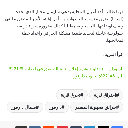
فيما طالب أحد أعيان المحلية يدعى سليمان مختار الذي تحدث
(لسونا) بضرورة تسريع الخطوات من أجل إغاثة الأسر المتضررة التي
وصف أوضاعها بالمأساوية، مطالباً كذلك بضرورة إجراء دراسة
جيولوجية عاجلة لتحديد طبيعة مشكلة الحرائق وإعداد خطة
لمعالجتها.
إقرأ المزيد :
السودان .. « دقلو » يشهد إعلان نتائج التحقيق في احداث &#8221;
بليل &#8221; بجنوب دارفور
احتراق قرية
تحرق قرية
حرائق مجهولة المصدر
دارفور
شمال دارفور
لينكدإن
‏Tumblr
بينتيريست
‏Reddit
‏VKontakte
مشاركة عبر البريد