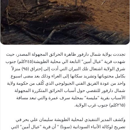
تجددت بولاية شمال دارفور ظاهرة الحرائق المجهولة المصدر، حيث
شهدت قرية “عيال أمين” التابعة الي محلية الطويشة(٢٤٥كلم) جنوب
شرق الولاية اشتعال تلك النيران التي أدت إلى إحتراق (٩٥) منزلاً
بكامل محتوياتها وتشريد سكانها إلى العراء وذلك بعد مضى اسبوع
واحد من عودة الفريق الفني الجيولوجي الذي كٌلف من حكومة ولاية
شمال دارفور للتقصي حول أسباب الحرائق المتكررة المجهولة
الأسباب بقرية “مليسة” بمحلية سرف عمرة والتي تبعد مسافة
(٢٦٥كلم) جنوب غرب الولاية.
وكشف المدير التنفيذي لمحلية الطويشة سليمان علي بحر في
تصريح لوكالة الأنباء السودانية (سونا) ” أن قرية “عيال أمين” التي