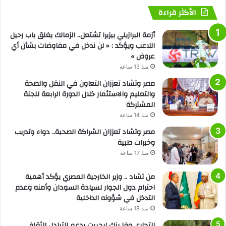
الأكثر قراءة
أزمة البرازيلي بيزيرا تشتعل.. الزمالك يغلق باب رحيل
اللاعب ويؤكد : « لن ندخل في مفاوضات بشأن أي
عروض »
منذ 13 ساعة
مصر وتشاد تعززان التعاون في النقل والصحة
والتعليم والاستثمار خلال الدورة الرابعة للجنة
المشتركة
منذ 14 ساعة
مصر وتشاد تعززان الشراكة الصحية.. دواء وتدريب
وخبرات طبية
منذ 17 ساعة
من تشاد .. وزير الخارجية المصري يؤكد أهمية
احترام دول الجوار لسيادة السودان وأمنه وعدم
التدخل في شؤونه الداخلية
منذ 18 ساعة
التجاري وفا بنك إيجيبت يدعم التبادل الثقافي