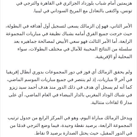
هزيمتين أمام شباب بلوزداد الجزائري في القاهرة والترجي في
تونس، واكتفى بالتعادل مع المريخ السوداني في ليبيا.
الأمر الثاني، فهو إن الزمالك يسعى لتسجيل أول أهدافه في البطولة،
حيث خرجت جميع الفرق أمامه بشباك نظيفة في مباريات المجموعة
الرابعة، أما الأمر الثالث فهو سعي الأبيض لمصالحة جماهيره بعد
سلسلة من النتائج المخيبة للآمال في مختلف البطولات، سواء
المحلية أو الإفريقية.
ولم يحقق الزمالك أي فوز في دور المجموعات بدوري أبطال إفريقيا
في آخر 9 مباريات، إذ لم ينتصر في جميع مباريات الموسم الماضي،
كما أنه لم يسجل أي هدف في ذلك الدور منذ هدف أحمد سيد زيزو
في شباك الوداد المغربي بالدار البيضاء في العام الماضي، أي على
مدار 6 لقاءات متتالية.
ويدخل الزمالك مباراة اليوم، وهو في المركز الرابع من جدول ترتيب
المجموعة الرابعة، برصيد نقطة وحيدة، فيما وضع الترجي قدمًا من
في الدور المقبل، حيث يحتل الصدارة برصيد 9 نقاط.