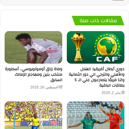
مقالات ذات صلة
دوري أبطال أفريقيا: الهلال
وفاة رزاق أوموتويوسي.. أسطورة
والأهلي والترجي الي دور الثمانية
منتخب بنين ومهاجم الزمالك
و12 فريقًا يتصارعون علي الـ 5
السابق
بطاقات الباقية
أغسطس 20, 2025
يناير 2, 2025