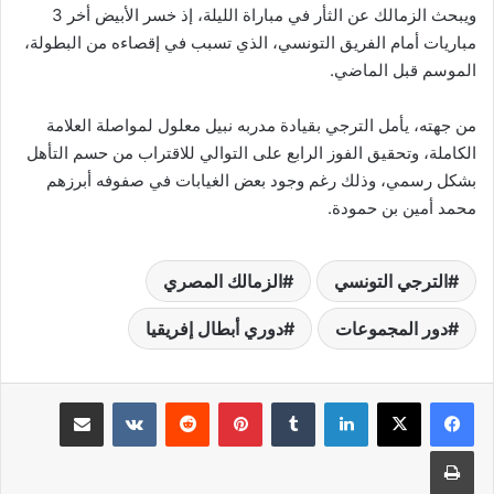
ويبحث الزمالك عن الثأر في مباراة الليلة، إذ خسر الأبيض أخر 3
مباريات أمام الفريق التونسي، الذي تسبب في إقصاءه من البطولة،
الموسم قبل الماضي.
من جهته، يأمل الترجي بقيادة مدربه نبيل معلول لمواصلة العلامة
الكاملة، وتحقيق الفوز الرابع على التوالي للاقتراب من حسم التأهل
بشكل رسمي، وذلك رغم وجود بعض الغيابات في صفوفه أبرزهم
محمد أمين بن حمودة.
الترجي التونسي
الزمالك المصري
دور المجموعات
دوري أبطال إفريقيا
لينكدإن
‏Tumblr
بينتيريست
‏Reddit
‏VKontakte
مشاركة عبر البريد
طباعة