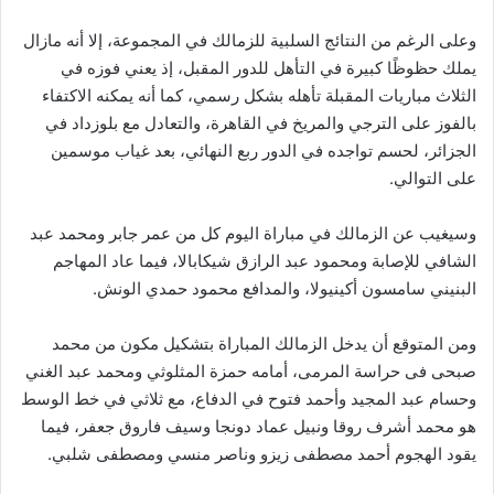
وعلى الرغم من النتائج السلبية للزمالك في المجموعة، إلا أنه مازال
يملك حظوظًا كبيرة في التأهل للدور المقبل، إذ يعني فوزه في
الثلاث مباريات المقبلة تأهله بشكل رسمي، كما أنه يمكنه الاكتفاء
بالفوز على الترجي والمريخ في القاهرة، والتعادل مع بلوزداد في
الجزائر، لحسم تواجده في الدور ربع النهائي، بعد غياب موسمين
على التوالي.
وسيغيب عن الزمالك في مباراة اليوم كل من عمر جابر ومحمد عبد
الشافي للإصابة ومحمود عبد الرازق شيكابالا، فيما عاد المهاجم
البنيني سامسون أكينيولا، والمدافع محمود حمدي الونش.
ومن المتوقع أن يدخل الزمالك المباراة بتشكيل مكون من محمد
صبحى فى حراسة المرمى، أمامه حمزة المثلوثي ومحمد عبد الغني
وحسام عبد المجيد وأحمد فتوح في الدفاع، مع ثلاثي في خط الوسط
هو محمد أشرف روقا ونبيل عماد دونجا وسيف فاروق جعفر، فيما
يقود الهجوم أحمد مصطفى زيزو وناصر منسي ومصطفى شلبي.