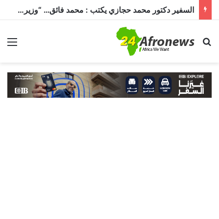
السفير دكتور محمد حجازي يكتب : محمد فائق… “وزير إفريقيا” الذي حمل رسالة القاهرة إلى القارة السمراء
بحث عن
الق