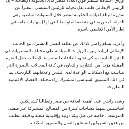
أوراق اعتماده كسفير فوق العادة لمصر لدى الحكومة الإيطالية – إن
الرئيس الإيطالى طلب نقل تحياته للرئيس السيسي ، معبراً عن
تقديره البالغ لقيادته الحكيمة لمصر خلال السنوات الماضية وهى
الدولة المحورية في منطقة المتوسط التي لها إسهامات هامة في
إطار الأمن الإقليمي باسره.
وأعرب بسام راضي كذلك عن تطلعه للعمل المشترك مع الجانب
الإيطالي لزيادة وتيرة الزيارات المتبادلة على مختلف المستويات في
الفترة القادمة، ولكى تشهد العلاقات المصرية/ الإيطالية خلال الفترة
المقبلة مزيداً من التقارب والتعاون في كافة المجالات بالصورة التي
تتناسب مع الامكانات الواعدة لدى البلدين وعلاقاتهما التاريخية، بما
في ذلك التنسيق السياسي المشترك إزاء مختلف القضايا الإقليمية
المطروحة.
وشدد راضي على أهمية العلاقة بين مصر وإيطاليا كشريكتين
أساسيتين بينهما مساحات كبيرة من المصالح المشتركة عبر ضفتي
المتوسط ، خاصة في ظل بيئة دولية وإقليمية صعبة ودقيقة تتطلب
من هذين الشريكين الفاعلين العمل والتنسيق المكثف.