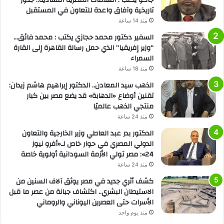
جاكو يكتب : العلاقات المصرية التشادية.. جذور
تاريخية وآفاق واعدة للتعاون في المستقبل
منذ 14 ساعة
السفير دكتور محمد حجازي يكتب : محمد فائق…
“وزير إفريقيا” الذي حمل رسالة القاهرة إلى القارة
السمراء
منذ 18 ساعة
الذهب سيد المعادن.. الدكتور إبراهيم هاشم زيدان:
تقنين أوضاع «الدهابة» قد يضع مصر بين كبار
منتجي الذهب عالميًا
منذ 24 ساعة
الدكتور بدر عبد العاطي وزير الخارجية والتعاون
الدولي المصري في حوار خاص لـ«أفرو نيوز
24»: مصر تولي الأزمة السودانية أولوية خاصة
منذ 24 ساعة
كشف أثري جديد في مصر يوثق آلاف السنين من
الاستيطان البشري.. اكتشاف جبانة من عصر ما قبل
الأسرات حتى العصرين اليوناني والروماني
منذ يوم واحد