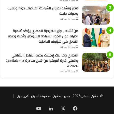
مصر وتشاد تعززان الشراكة الصحية.. دواء وتدريب
وخبرات طبية
منذ 12 ساعة
من تشاد .. وزير الخارجية المصري يؤكد أهمية
احترام دول الجوار لسيادة السودان وأمنه وعدم
التدخل في شؤونه الداخلية
منذ 13 ساعة
التجاري وفا بنك إيجيبت يدعم التبادل الثقافي
والفني قارة أفريقيا من خلال مبادرة « JamSalam
2026 »
منذ 14 ساعة
© حقوق النشر 2026، جميع الحقوق محفوظة لموقع أفرو نيوز |
فيسبوك
‫X
لينكدإن
‫YouTube