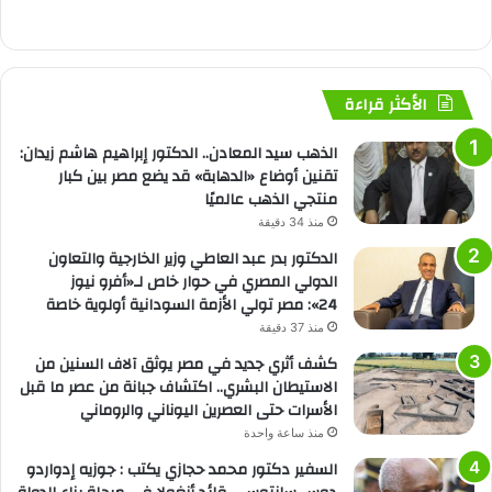
الأكثر قراءة
الذهب سيد المعادن.. الدكتور إبراهيم هاشم زيدان:
تقنين أوضاع «الدهابة» قد يضع مصر بين كبار
منتجي الذهب عالميًا
منذ 34 دقيقة
الدكتور بدر عبد العاطي وزير الخارجية والتعاون
الدولي المصري في حوار خاص لـ«أفرو نيوز
24»: مصر تولي الأزمة السودانية أولوية خاصة
منذ 37 دقيقة
كشف أثري جديد في مصر يوثق آلاف السنين من
الاستيطان البشري.. اكتشاف جبانة من عصر ما قبل
الأسرات حتى العصرين اليوناني والروماني
منذ ساعة واحدة
السفير دكتور محمد حجازي يكتب : جوزيه إدواردو