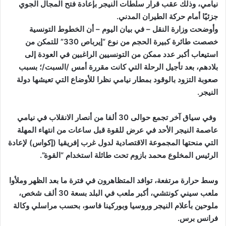
نيامي، وذلك عقب قرار سلطات النيجر بإعادة فتح المجال الجوي
جزئيًا أمام حركة الطيران المدني.
وأوضحت وزارة النقل – في بيان اليوم – أن الخطوط التونسية
خصصت طائرة كبيرة الحجم من نوع “إيرباص 330” للتمكن من
استيعاب أكبر عدد ممكن من التونسيين الراغبين في العودة إلى
بلادهم، بعد تأجيل الرحلة التي كانت مقررة أمس /السبت/؛ بسبب
صعوبة التزود بالوقود بمطار نيامي نظرا للأوضاع التي تعيشها دولة
النيجر.
وفي سياق آخر
تجمع حوالى 30 ألفا من أنصار الانقلاب في نيامي
عاصمة النيجر الأحد في عرض للقوة قبل ساعات من انتهاء المهلة
التي منحتها المجموعة الاقتصادية لدول غرب إفريقيا (إكواس) لإعادة
الرئيس المخلوع محمد بازوم تحت طائلة استخدام “القوة”.
وسط حرارة مرتفعة، توافد المتظاهرون في فترة ما بعد الظهر وملأوا
ملعب سيني كونتشي، أكبر ملعب في البلد بسعة 30 ألف شخص،
ملوحين بأعلام النيجر وروسيا وبوركينا فاسو، بحسب مراسلي وكالة
فرانس برس.