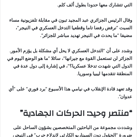
التي تتشارك معها حدودا بطول ألف كلم.
وقال الرئيس الجزائري عبد المجيد تبون في مقابلة تلفزيونية مساء
السبت “نرفض رفضا تاما وقطعيا التدخل العسكري في النيجر”،
مضيفا “ما يحدث في النيجر تهديد مباشر للجزائر”.
وشدد على أن “التدخل العسكري لا يحل أي مشكلة بل يؤزم الأمور.
الجزائر لن تستعمل القوة مع جيرانها”، سائلا “ما هو الوضع اليوم في
الدول التي شهدت تدخلا عسكريا؟”، في إشارة إلى دول عدة في
المنطقة تتقدمها ليبيا وسوريا.
وقد تعهد قادة الإنقلاب في نيامي هذا الأسبوع “برد فوري” على “أي
عدوان”.
“منتصر وحيد: الحركات الجهادية”
وشددت مجموعة من الباحثين المتخصصين بشؤون الساحل على
ضرورة “الحؤول دون السيناريو الكارثي لاندلاع حرب” في النيجر،