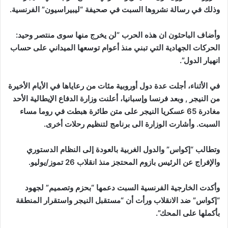
وذلك في رسالة نشروها السبت في صحيفة “ليبيراسيون” الفرنسية.
وأضاف الباحثون ان هذه الحرب “لن يخرج منها سوى منتصر وحيد:
الحركات الجهادية التي تبني منذ أعوام توسعها الميداني على حساب
انهيار الدول”.
في الأثناء، أجلت عدة دول أوروبية مئات من رعاياها في الأيام الأخيرة
من النيجر , وبعد فرنسا وإسبانيا، أعلنت وزارة الدفاع الإيطالية الأحد
مغادرة 65 عسكريا النيجر على متن طائرة هبطت في روما مساء
السبت. وأشارت الوزارة الى برنامج لتنظيم رحلات أخرى.
وتطالب “إكواس” والدول الغربية بالعودة إلى النظام الدستوري
والإفراج عن الرئيس بازوم المحتجز منذ انقلاب 26 تموز/يوليو.
وأكدت الخارجية الفرنسية السبت دعمها “بحزم وتصميم” لجهود
“إكواس” ضد الانقلاب ورأت أن “مستقبل النيجر واستقرار المنطقة
بأكملها على المحك”.