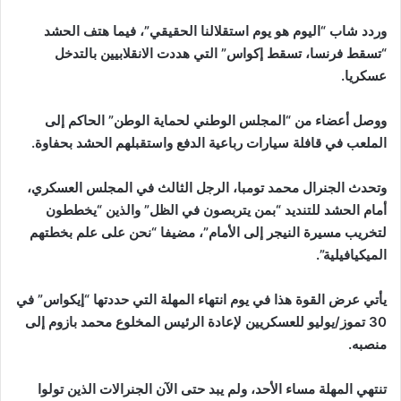
وردد شاب “اليوم هو يوم استقلالنا الحقيقي”، فيما هتف الحشد
“تسقط فرنسا، تسقط إكواس” التي هددت الانقلابيين بالتدخل
عسكريا.
ووصل أعضاء من “المجلس الوطني لحماية الوطن” الحاكم إلى
الملعب في قافلة سيارات رباعية الدفع واستقبلهم الحشد بحفاوة.
وتحدث الجنرال محمد تومبا، الرجل الثالث في المجلس العسكري،
أمام الحشد للتنديد “بمن يتربصون في الظل” والذين “يخططون
لتخريب مسيرة النيجر إلى الأمام”، مضيفا “نحن على علم بخطتهم
الميكيافيلية”.
يأتي عرض القوة هذا في يوم انتهاء المهلة التي حددتها “إيكواس” في
30 تموز/يوليو للعسكريين لإعادة الرئيس المخلوع محمد بازوم إلى
منصبه.
تنتهي المهلة مساء الأحد، ولم يبد حتى الآن الجنرالات الذين تولوا