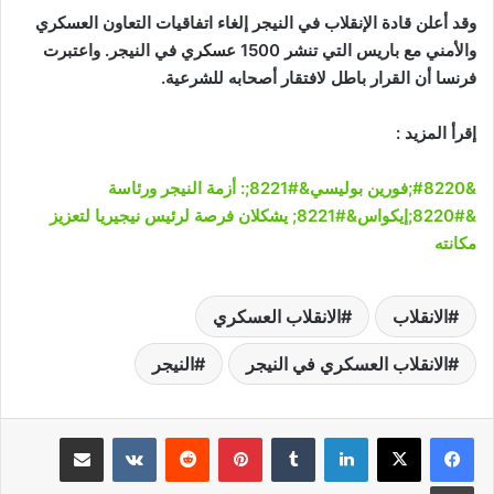
وقد أعلن قادة الإنقلاب في النيجر إلغاء اتفاقيات التعاون العسكري
والأمني مع باريس التي تنشر 1500 عسكري في النيجر. واعتبرت
فرنسا أن القرار باطل لافتقار أصحابه للشرعية.
إقرأ المزيد :
&#8220;فورين بوليسي&#8221;: أزمة النيجر ورئاسة
&#8220;إيكواس&#8221; يشكلان فرصة لرئيس نيجيريا لتعزيز
مكانته
الانقلاب
الانقلاب العسكري
الانقلاب العسكري في النيجر
النيجر
لينكدإن
‏Tumblr
بينتيريست
‏Reddit
‏VKontakte
مشاركة عبر البريد
طباعة