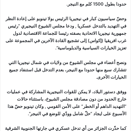
حدودا بطول 1500 كلم مع النيجر.
وحضّ سياسيون كبار في نيجيريا الرئيس بولا تينوبو على إعادة النظر
في التهديد بالتدخل عسكريا , ودعا مجلس الشيوخ النيجيري “رئيس
جمهورية نيجيريا الاتحادية بصفته رئيسا للجماعة الاقتصادية لدول
غرب افريقيا (إكواس) إلى تشجيع القادة الآخرين في المجموعة على
تعزيز الخيارات السياسية والدبلوماسية”.
ونصح أعضاء في مجلس الشيوخ من ولايات في شمال نيجيريا التي
تتشارك سبع منها حدودا مع النيجر، بعدم التدخل قبل استنفاد جميع
الخيارات الأخرى.
ووفق دستور البلاد، لا يمكن للقوات النيجيرية المشاركة في عمليات
خارج الحدود من دون مصادقة مجلس الشيوخ، باستثناء حالات
“التهديد الداهم أو الخطر” على الأمن القومي , وكان تينوبو حضّ هذا
الأسبوع على ايجاد “حلّ شامل وودّي للوضع في النيجر”.
كما حذّرت الجزائر من أي تدخل عسكري في جارتها الجنوبية الشرقية