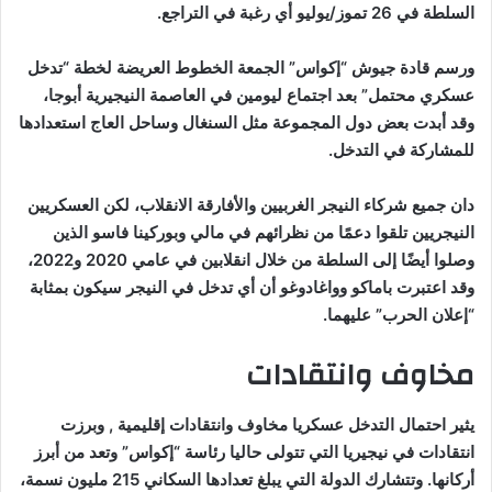
السلطة في 26 تموز/يوليو أي رغبة في التراجع.
ورسم قادة جيوش “إكواس” الجمعة الخطوط العريضة لخطة “تدخل
عسكري محتمل” بعد اجتماع ليومين في العاصمة النيجيرية أبوجا،
وقد أبدت بعض دول المجموعة مثل السنغال وساحل العاج استعدادها
للمشاركة في التدخل.
دان جميع شركاء النيجر الغربيين والأفارقة الانقلاب، لكن العسكريين
النيجريين تلقوا دعمًا من نظرائهم في مالي وبوركينا فاسو الذين
وصلوا أيضًا إلى السلطة من خلال انقلابين في عامي 2020 و2022،
وقد اعتبرت باماكو وواغادوغو أن أي تدخل في النيجر سيكون بمثابة
“إعلان الحرب” عليهما.
مخاوف وانتقادات
يثير احتمال التدخل عسكريا مخاوف وانتقادات إقليمية , وبرزت
انتقادات في نيجيريا التي تتولى حاليا رئاسة “إكواس” وتعد من أبرز
أركانها. وتتشارك الدولة التي يبلغ تعدادها السكاني 215 مليون نسمة،