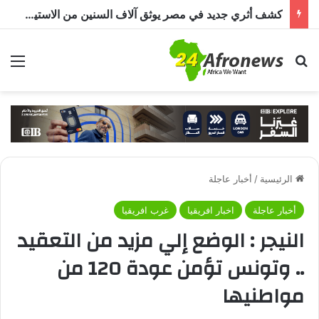
كشف أثري جديد في مصر يوثق آلاف السنين من الاستيطان البشري.. اكتشاف جبانة من عصر ما قبل الأسرات حتى العصرين اليوناني والروماني
بحث عن
الق
الرئيسية
/
أخبار عاجلة
أخبار عاجلة
اخبار افريقيا
غرب افريقيا
النيجر : الوضع إلي مزيد من التعقيد
.. وتونس تؤمن عودة 120 من
مواطنيها