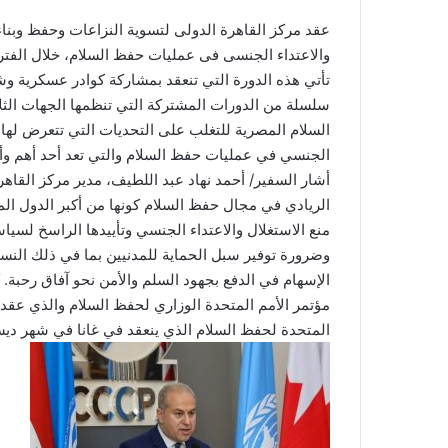
عقد مركز القاهرة الدولى لتسوية النزاعات وحفظ وبناء 
والاعتداء الجنسى فى عمليات حفظ السلام، خلال الفترة ١٢-١٦ نوفمبر الجا
تأتي هذه الدورة التي تنعقد بمشاركة كوادر عسكرية وش
سلسلة من الدورات المشتركة التي تنظمها الجهات الثل
السلام المصرية للتغلب على التحديات التي تتعرض لها ف
الجنسي في عمليات حفظ السلام والتي تعد أحد أهم وأخطر
أشار السفير/ أحمد نهاد عبد اللطيف، مدير مركز القاهرة
الريادي في مجال حفظ السلام كونها من أكبر الدول المس
منع الاستغلال والاعتداء الجنسي وتأييدها الراسخ لسياسة
وضرورة توفير سبل الحماية للمدنيين بما في ذلك النسا
الإسهام في الدفع بجهود السلم والأمن نحو آفاق رحبة. ك
المتحدة لحفظ السلام الذي ينعقد في غانا في شهر ديس