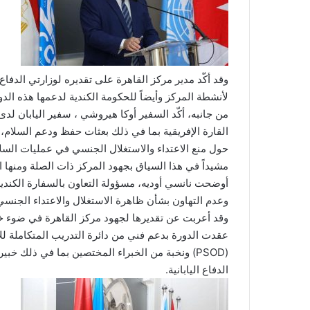
وقد أكّد مدير مركز القاهرة على تقديره لوزارتي الدفاع و
لأنشطة المركز وأيضاً للحكومة الكندية لدعمها هذه الد
من جانبه، أكّد السفير أوكا هيروشي ، سفير اليابان لدى
القارة الإفريقية بما في ذلك بعثات حفظ ودعم السلام،
حول منع الاعتداء والاستغلال الجنسي في عمليات السلا
مشيداً في هذا السياق بجهود المركز ذات الصلة ومنها ال
أوضحت نانسي أوديه، مسؤولة التعاون بالسفارة الكندية 
وعدم التهاون بشأن ظاهرة الاستغلال والاعتداء الجنسي
وقد أعربت عن تقديرها لجهود مركز القاهرة في ضوء خبر
(PSOD) ونخبة من الخبراء المختصين بما في ذلك خ
الدفاع اليابانية.