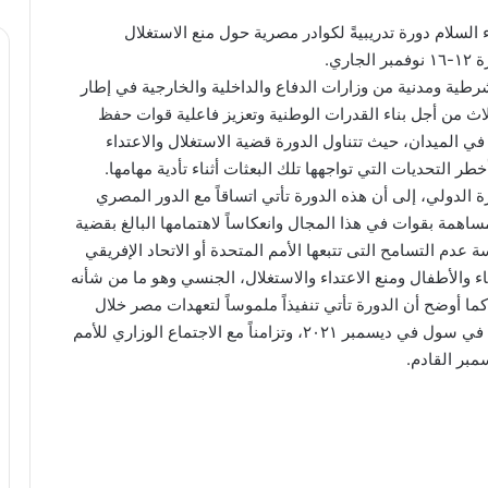
السلام دورة تدريبيةً لكوادر مصرية حول منع الاستغلال
ري.
رطية ومدنية من وزارات الدفاع والداخلية والخارجية في إطار
اث من أجل بناء القدرات الوطنية وتعزيز فاعلية قوات حفظ
ي الميدان، حيث تتناول الدورة قضية الاستغلال والاعتداء
 التحديات التي تواجهها تلك البعثات أثناء تأدية مهامها.
 الدولي، إلى أن هذه الدورة تأتي اتساقاً مع الدور المصري
اهمة بقوات في هذا المجال وانعكاساً لاهتمامها البالغ بقضية
 عدم التسامح التى تتبعها الأمم المتحدة أو الاتحاد الإفريقي
ء والأطفال ومنع الاعتداء والاستغلال، الجنسي وهو ما من شأنه
ما أوضح أن الدورة تأتي تنفيذاً ملموساً لتعهدات مصر خلال
مؤتمر الأمم المتحدة الوزاري لحفظ السلام والذي عقد في سول في ديسمبر ٢٠٢١، وتزامناً مع الاجتماع الوزاري للأمم
مبر القادم.