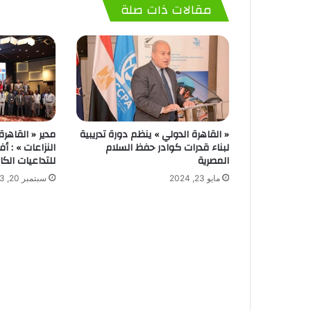
مقالات ذات صلة
« القاهرة الدولي » ينظم دورة تدريبية
مدير « القاهرة
لبناء قدرات كوادر حفظ السلام
النزاعات » : أف
المصرية
للتداعيات الكار
مايو 23, 2024
سبتمبر 20, 2023