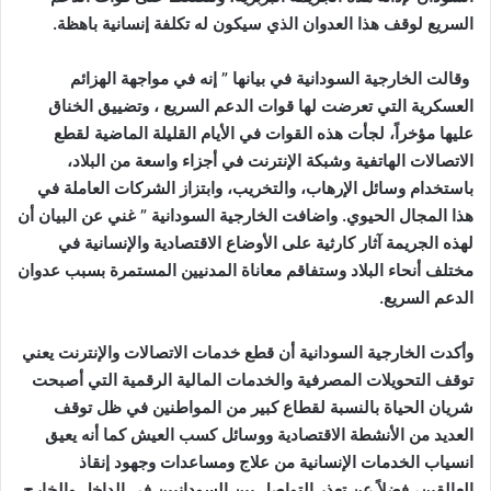
السريع لوقف هذا العدوان الذي سيكون له تكلفة إنسانية باهظة.
وقالت الخارجية السودانية في بيانها ” إنه في مواجهة الهزائم
العسكرية التي تعرضت لها قوات الدعم السريع ، وتضييق الخناق
عليها مؤخراً، لجأت هذه القوات في الأيام القليلة الماضية لقطع
الاتصالات الهاتفية وشبكة الإنترنت في أجزاء واسعة من البلاد،
باستخدام وسائل الإرهاب، والتخريب، وابتزاز الشركات العاملة في
هذا المجال الحيوي. واضافت الخارجية السودانية ” غني عن البيان أن
لهذه الجريمة آثار كارثية على الأوضاع الاقتصادية والإنسانية في
مختلف أنحاء البلاد وستفاقم معاناة المدنيين المستمرة بسبب عدوان
الدعم السريع.
وأكدت الخارجية السودانية أن قطع خدمات الاتصالات والإنترنت يعني
توقف التحويلات المصرفية والخدمات المالية الرقمية التي أصبحت
شريان الحياة بالنسبة لقطاع كبير من المواطنين في ظل توقف
العديد من الأنشطة الاقتصادية ووسائل كسب العيش كما أنه يعيق
انسياب الخدمات الإنسانية من علاج ومساعدات وجهود إنقاذ
العالقين، فضلاً عن تعذر التواصل بين السودانيين في الداخل والخارج