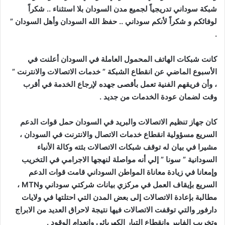
شبكة سوداني تدريجياً لجميع مدن السودان بلا استثناء .. شكراً
لوفائكم و شكراً لأنكم سوداني .. حفظ الله السودان وأهل السودان ”
.
كانت شبكات الهاتف المحمول العاملة في السودان أعلنت في
الأسبوع الماضي عن انقطاع الشبكة ” خدمات الاتصالات والانترنت ”
، وأن فريقهم الفنية تعمل بأقصى جهده لإرجاع الخدمة في أقرب
وقت لضمان عودة الخدمات من جديد .
كان جهاز تنظيم الاتصالات والبريد في السودان حمل قوات الدعم
السريع مسؤولية انقطاع خدمات الاتصال والانترنت في السودان ،
مشيرا في بيان له توقف شبكات الاتصالات بثته وكالة الأنباء
السودانية ” سونا ” إلي أنه مواصلة لنهجها الاجرامي في التخريب
وإمعانا في زيادة معاناة المواطن السوداني قامت قوات الدعم
السريع بإيقاف العمل في مركزي بيانات شركتي سوداني وMTN ،
مطالبة بإعادة الاتصالات إلى بعض المدن التي احتلتها في ولايات
دارفور والتي توقفت الاتصالات فيها نتيجة لاحراق العديد من الابراج
وتخريب الفايبر وانقطاع التيار الكهربائي وانعدام الوقود .