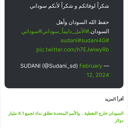
شكراً لوفائكم و شكراً لأنكم سوداني
حفظ الله السودان وأهل
السودان.
#الأمل_دايماً_سوداني
#سوداني
#sudani4G
#sudani
pic.twitter.com/h7EJwIwyRb
February
— SUDANI (@Sudani_sd)
12, 2024
أقرأ المزيد
السودان خارج التغطية .. والأمم المتحدة تطلق نداء لجمع 4.1 مليار
دولار