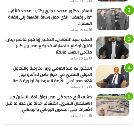
منذ 10 ساعات
السفير دكتور محمد حجازي يكتب : محمد فائق…
“وزير إفريقيا” الذي حمل رسالة القاهرة إلى القارة
السمراء
منذ 14 ساعة
الذهب سيد المعادن.. الدكتور إبراهيم هاشم زيدان:
تقنين أوضاع «الدهابة» قد يضع مصر بين كبار
منتجي الذهب عالميًا
منذ 20 ساعة
الدكتور بدر عبد العاطي وزير الخارجية والتعاون
الدولي المصري في حوار خاص لـ«أفرو نيوز
24»: مصر تولي الأزمة السودانية أولوية خاصة
منذ 20 ساعة
كشف أثري جديد في مصر يوثق آلاف السنين من
الاستيطان البشري.. اكتشاف جبانة من عصر ما قبل
الأسرات حتى العصرين اليوناني والروماني
منذ 21 ساعة