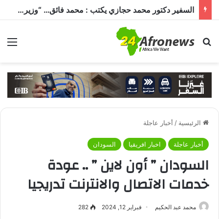
السفير دكتور محمد حجازي يكتب : محمد فائق… “وزير إفريقيا” الذي حمل رسالة القاهرة إلى القارة السمراء
بحث عن
الق
الرئيسية
/
أخبار عاجلة
أخبار عاجلة
اخبار افريقيا
السودان
السودان ” أون لاين ” .. عودة
خدمات الاتصال والانترنت تدريجيا
محمد عبد الحكيم
فبراير 12, 2024
282