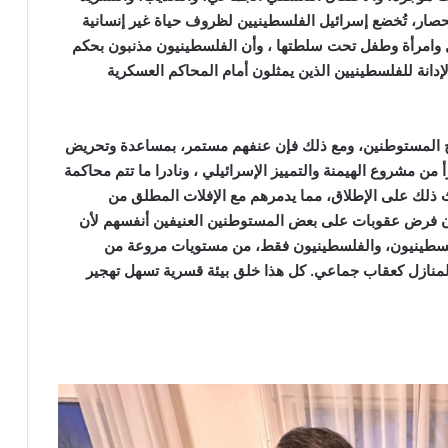
صار، تُخضع إسرائيل الفلسطينيين لظروف حياة غير إنسانية
ل وامرأة وطفل تحت سلطتها ، وأن الفلسطينيون مذنبون بحكم
دانة للفلسطينيين الذين يمثلون أمام المحاكم العسكرية
ح المستوطنين، ومع ذلك فإن عنفهم مستمر، بمساعدة وتحريض
 من مشروع الهيمنة والتمييز الإسرائيلي ، ونادرا ما تتم محاكمة
ذلك على الإطلاق، مما يدمرهم مع الإفلات المطلق من
آن فرض عقوبات على بعض المستوطنين العنيفين أنفسهم لأن
فلسطينيون، والفلسطينيون فقط، من مستويات مروعة من
المنازل كعقاب جماعي. كل هذا خلق بيئة قسرية تسهل تهجير