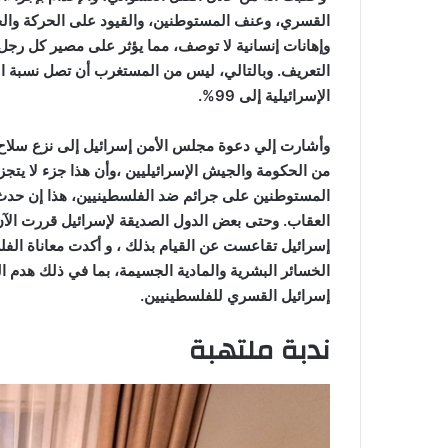
القسري، وعنف المستوطنين، والقيود على الحركة والح
وإهانات إنسانية لا توصف، مما يؤثر على مصير كل رج
التعريف. وبالتالي، ليس من المستغرب أن تصل نسبة الإ
الإسرائيلية إلى 99%.
وأشارت إلي دعوة مجلس الأمن إسرائيل إلى نزع سلا
من الحكومة والجيش الإسرائيليين ،وأن هذا جزء لا يتجزأ
المستوطنين على جرائم ضد الفلسطينيين، هذا إن حدث 
العقاب. وحتى بعض الدول الصديقة لإسرائيل قررت ال
إسرائيل تقاعست عن القيام بذلك ، و أكدت معاناة ال
الخسائر البشرية والمادية الجسيمة، بما في ذلك هدم 
إسرائيل القسري للفلسطينيين.
ندبة ملتهبة