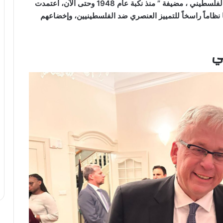
العنصري الذي تمارسه إسرائيل ضد كافة أبناء الشعب الفلسطيني ، مضيفة ” منذ نكبة عام 1948 وحتى الآن، اعتمدت
نظاماً راسخاً للتمييز العنصري ضد الفلسطينيين، وإخضاعهم
ي