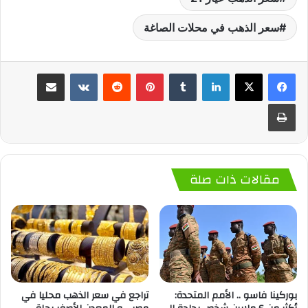
سعر الذهب في محلات الصاغة
لينكدإن
‏Tumblr
بينتيريست
‏Reddit
‏VKontakte
مشاركة عبر البريد
طباعة
مقالات ذات صلة
بوركينا فاسو .. الأمم المتحدة:
تراجع في سعر الذهب محليا في