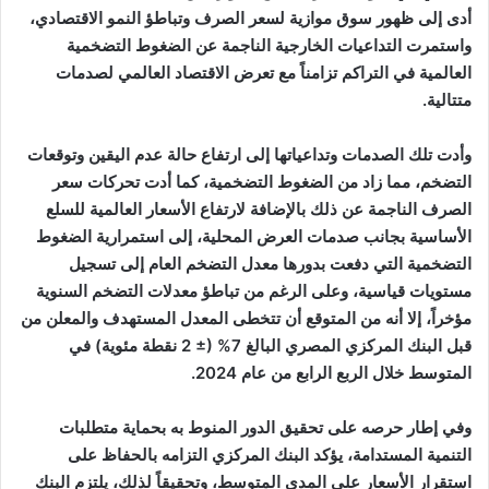
أدى إلى ظهور سوق موازية لسعر الصرف وتباطؤ النمو الاقتصادي،
واستمرت التداعيات الخارجية الناجمة عن الضغوط التضخمية
العالمية في التراكم تزامناً مع تعرض الاقتصاد العالمي لصدمات
متتالية.
وأدت تلك الصدمات وتداعياتها إلى ارتفاع حالة عدم اليقين وتوقعات
التضخم، مما زاد من الضغوط التضخمية، كما أدت تحركات سعر
الصرف الناجمة عن ذلك بالإضافة لارتفاع الأسعار العالمية للسلع
الأساسية بجانب صدمات العرض المحلية، إلى استمرارية الضغوط
التضخمية التي دفعت بدورها معدل التضخم العام إلى تسجيل
مستويات قياسية، وعلى الرغم من تباطؤ معدلات التضخم السنوية
مؤخراً، إلا أنه من المتوقع أن تتخطى المعدل المستهدف والمعلن من
قبل البنك المركزي المصري البالغ 7% (± 2 نقطة مئوية) في
المتوسط خلال الربع الرابع من عام 2024.
وفي إطار حرصه على تحقيق الدور المنوط به بحماية متطلبات
التنمية المستدامة، يؤكد البنك المركزي التزامه بالحفاظ على
استقرار الأسعار على المدى المتوسط، وتحقيقاً لذلك، يلتزم البنك