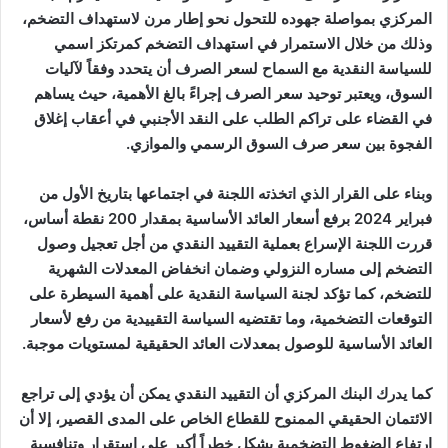
المركزي بمواصلة جهوده للتحول نحو إطار مرن لاستهداف التضخم،
وذلك من خلال الاستمرار في استهداف التضخم كمرتكز اسمي
للسياسة النقدية مع السماح لسعر الصرف أن يتحدد وفقاً لآليات
السوق، ويعتبر توحيد سعر الصرف إجراءً بالغ الأهمية، حيث يساهم
في القضاء على تراكم الطلب على النقد الأجنبي في أعقاب إغلاق
الفجوة بين سعر صرف السوق الرسمي والموازي.
وبناء على القرار الذي اتخذته اللجنة في اجتماعها بتاريخ الأول من
فبراير 2024 برفع أسعار العائد الأساسية بمقدار 200 نقطة أساس،
قررت اللجنة الإسراع بعملية التقييد النقدي من أجل تعجيل وصول
التضخم إلى مساره النزولي وضمان انخفاض المعدلات الشهرية
للتضخم، كما تؤكد لجنة السياسة النقدية على أهمية السيطرة على
التوقعات التضخمية، وما تقتضيه السياسة التقييدية من رفع لأسعار
العائد الأساسية للوصول بمعدلات العائد الحقيقية لمستويات موجبة.
كما يدرك البنك المركزي أن التقييد النقدي يمكن أن يؤدي إلى تراجع
الائتمان الحقيقي الممنوح للقطاع الخاص على المدى القصير، إلا أن
ارتفاع الضغوط التضخمية يشكل خطراً أكبر على استقرار وتنافسية