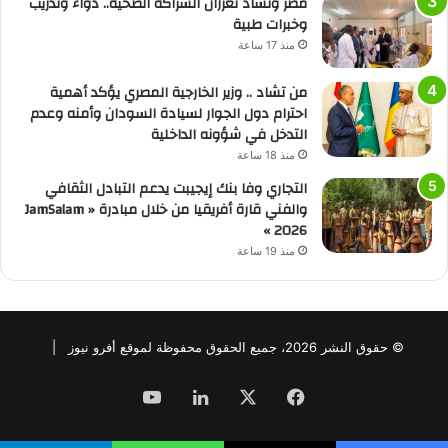
مصر وتشاد تعززان الشراكة الصحية.. دواء وتدريب
وخبرات طبية
منذ 17 ساعة
من تشاد .. وزير الخارجية المصري يؤكد أهمية
احترام دول الجوار لسيادة السودان وأمنه وعدم
التدخل في شؤونه الداخلية
منذ 18 ساعة
التجاري وفا بنك إيجيبت يدعم التبادل الثقافي
والفني قارة أفريقيا من خلال مبادرة « JamSalam
2026 »
منذ 19 ساعة
© حقوق النشر 2026، جميع الحقوق محفوظة لموقع أفرو نيوز |
فيسبوك
‫X
لينكدإن
‫YouTube