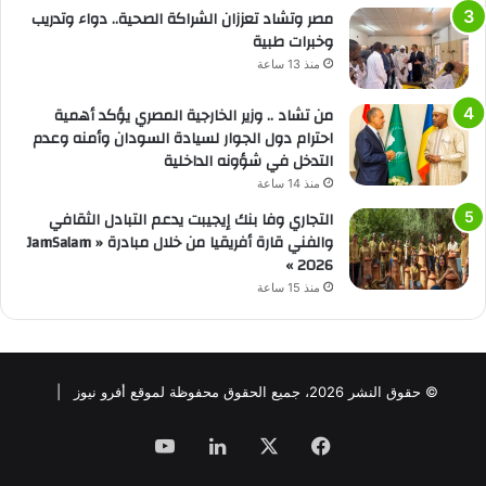
مصر وتشاد تعززان الشراكة الصحية.. دواء وتدريب
وخبرات طبية
منذ 13 ساعة
من تشاد .. وزير الخارجية المصري يؤكد أهمية
احترام دول الجوار لسيادة السودان وأمنه وعدم
التدخل في شؤونه الداخلية
منذ 14 ساعة
التجاري وفا بنك إيجيبت يدعم التبادل الثقافي
والفني قارة أفريقيا من خلال مبادرة « JamSalam
2026 »
منذ 15 ساعة
© حقوق النشر 2026، جميع الحقوق محفوظة لموقع أفرو نيوز |
فيسبوك
‫X
لينكدإن
‫YouTube