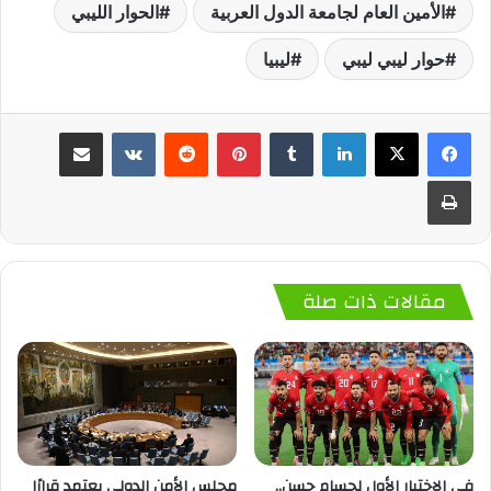
الأمين العام لجامعة الدول العربية
الحوار الليبي
حوار ليبي ليبي
ليبيا
لينكدإن
‏Tumblr
بينتيريست
‏Reddit
‏VKontakte
مشاركة عبر البريد
طباعة
مقالات ذات صلة
في الاختبار الأول لحسام حسن..
مجلس الأمن الدولي يعتمد قرارًا