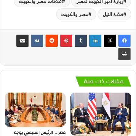
زيارة أمير الكويت لمصر
علاقات مصر والكويت
قلادة النيل
مصر والكويت
لينكدإن
‏Tumblr
بينتيريست
‏Reddit
‏VKontakte
مشاركة عبر البريد
طباعة
مقالات ذات صلة
مصر .. الرئيس السيسي يوجه