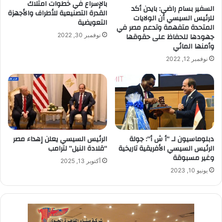
بالإسراع في خطوات امتلاك
السفير بسام راضي: بايدن أكد
القدرة التصنيعية للأطراف والأجهزة
للرئيس السيسي أن الولايات
التعويضية
المتحدة متفهمة وتدعم مصر في
جهودها للحفاظ على حقوقها
نوفمبر 30, 2022
وأمنها المائي
نوفمبر 12, 2022
دبلوماسيون لـ “أ ش أ”: جولة
الرئيس السيسي يعلن إهداء مصر
الرئيس السيسي الأفريقية تاريخية
“قلادة النيل” لترامب
وغير مسبوقة
أكتوبر 13, 2025
يونيو 10, 2023