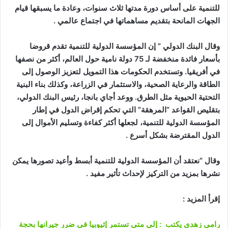
للتنمية على أساس دورة مدتها ثلاث سنوات، وعادة ما يسبقها قيام
الجهات المانحة بتقديم مساهماتها في اجتماع عالمي .
وقال البنك الدولي ” إن المؤسسة الدولية للتنمية تقدم قروضا
بأسعار فائدة منخفضة لـ 75 دولة نامية حول العالم، أكثر من نصفها
في أفريقيا. وتستخدم الحكومات هذا التمويل لتعزيز الوصول إلى
الطاقة والرعاية الصحية، والاستثمار في الزراعة، وكذلك بناء البنية
التحتية الحيوية مثل الطرق. ووعد أجاي بانجا، رئيس البنك الدولي،
بتقليص القواعد “المرهقة” التي تحكم إقراض الدول في إطار
المؤسسة الدولية للتنمية، لجعلها أكثر كفاءة وتسليم الأموال إلى
الدول المقترضة بشكل أسرع .
وقال “نعتقد أن المؤسسة الدولية للتنمية أبسط وأعيد تصورها يمكن
نشرها بمزيد من التركيز لإحداث تأثير مفيد .
إقرأ المزيد :
رامي زهدي يكتب : إلي متي تستمر إثيوبيا في ضرر جيرانها بحجة