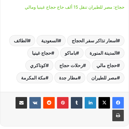
حجاج: مصر للطيران تنقل 15 ألف حاج حجاج غينيا ومالي
اسعار تذاكر سفر الحجاج
السعودية
الطائف
المدينة المنورة
باماكو
حجاج غينيا
حجاج مالي
رحلات حجاج
كوناكري
مصر للطيران
مطار جدة
مكة المكرمة
لينكدإن
‏Tumblr
بينتيريست
‏Reddit
‏VKontakte
مشاركة عبر البريد
طباعة