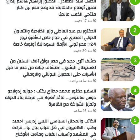
الذهب سيد المعادن.. الدكتور إبراهيم هاشم زيدان:
تقنين أوضاع «الدهابة» قد يضع مصر بين كبار
منتجي الذهب عالميًا
منذ 17 دقيقة
الدكتور بدر عبد العاطي وزير الخارجية والتعاون
الدولي المصري في حوار خاص لـ«أفرو نيوز
24»: مصر تولي الأزمة السودانية أولوية خاصة
منذ 20 دقيقة
كشف أثري جديد في مصر يوثق آلاف السنين من
الاستيطان البشري.. اكتشاف جبانة من عصر ما قبل
الأسرات حتى العصرين اليوناني والروماني
منذ ساعة واحدة
السفير دكتور محمد حجازي يكتب : جوزيه إدواردو
دوس سانتوس… قائد أنغولا في مرحلة بناء الدولة
وتعزيز الشراكة مع القاهرة
منذ 16 ساعة
الكاتب والمحلل السياسي الليبي إدريس احميد
يكتب : الكاميرون في ظل غياب بول بيا… قراءة
في المشهد وأسباب الغياب ومآلات الأوضاع