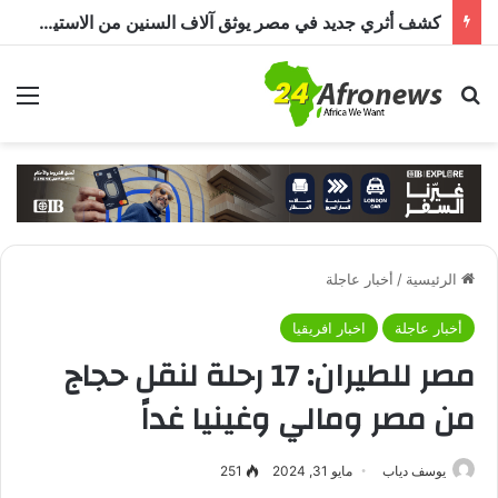
كشف أثري جديد في مصر يوثق آلاف السنين من الاستيطان البشري.. اكتشاف جبانة من عصر ما قبل الأسرات حتى العصرين اليوناني والروماني
بحث عن
الق
الرئيسية
/
أخبار عاجلة
أخبار عاجلة
اخبار افريقيا
مصر للطيران: 17 رحلة لنقل حجاج
من مصر ومالي وغينيا غداً
يوسف دياب
مايو 31, 2024
251