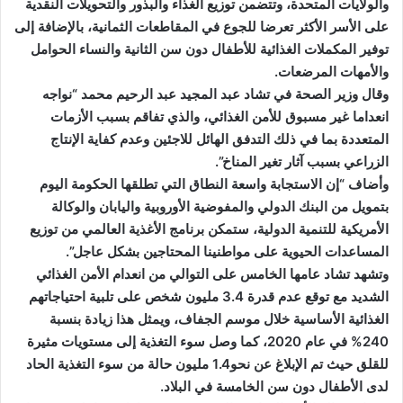
والولايات المتحدة، وتتضمن توزيع الغذاء والبذور والتحويلات النقدية
على الأسر الأكثر تعرضا للجوع في المقاطعات الثمانية، بالإضافة إلى
توفير المكملات الغذائية للأطفال دون سن الثانية والنساء الحوامل
والأمهات المرضعات.
وقال وزير الصحة في تشاد عبد المجيد عبد الرحيم محمد “نواجه
انعداما غير مسبوق للأمن الغذائي، والذي تفاقم بسبب الأزمات
المتعددة بما في ذلك التدفق الهائل للاجئين وعدم كفاية الإنتاج
الزراعي بسبب آثار تغير المناخ”.
وأضاف “إن الاستجابة واسعة النطاق التي تطلقها الحكومة اليوم
بتمويل من البنك الدولي والمفوضية الأوروبية واليابان والوكالة
الأمريكية للتنمية الدولية، ستمكن برنامج الأغذية العالمي من توزيع
المساعدات الحيوية على مواطنينا المحتاجين بشكل عاجل”.
وتشهد تشاد عامها الخامس على التوالي من انعدام الأمن الغذائي
الشديد مع توقع عدم قدرة 3.4 مليون شخص على تلبية احتياجاتهم
الغذائية الأساسية خلال موسم الجفاف، ويمثل هذا زيادة بنسبة
240% في عام 2020، كما وصل سوء التغذية إلى مستويات مثيرة
للقلق حيث تم الإبلاغ عن نحو1.4 مليون حالة من سوء التغذية الحاد
لدى الأطفال دون سن الخامسة في البلاد.