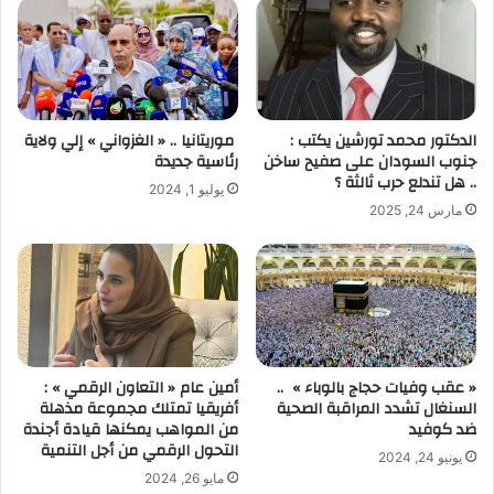
الدكتور محمد تورشين يكتب :
موريتانيا .. « الغزواني » إلي ولاية
جنوب السودان على صفيح ساخن
رئاسية جديدة
.. هل تندلع حرب ثالثة ؟
يوليو 1, 2024
مارس 24, 2025
« عقب وفيات حجاج بالوباء » ..
أمين عام « التعاون الرقمي » :
السنغال تشدد المراقبة الصحية
أفريقيا تمتلك مجموعة مذهلة
ضد كوفيد
من المواهب يمكنها قيادة أجندة
التحول الرقمي من أجل التنمية
يونيو 24, 2024
مايو 26, 2024