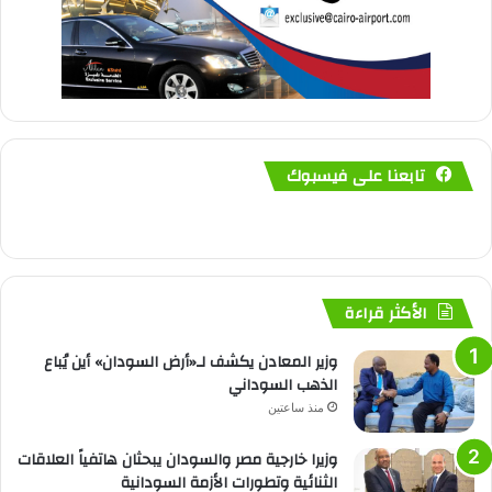
تابعنا على فيسبوك
الأكثر قراءة
وزير المعادن يكشف لـ«أرض السودان» أين يُباع
الذهب السوداني
منذ ساعتين
وزيرا خارجية مصر والسودان يبحثان هاتفياً العلاقات
الثنائية وتطورات الأزمة السودانية