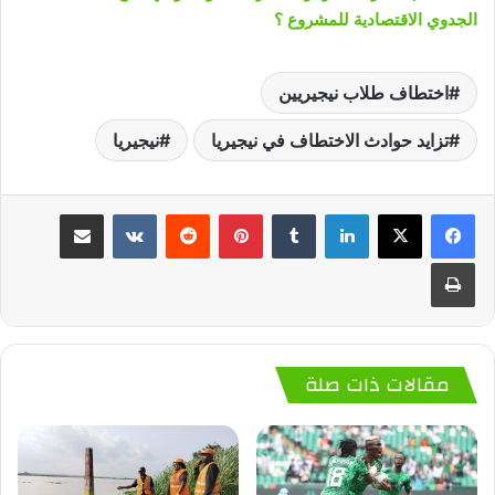
الجدوي الاقتصادية للمشروع ؟
اختطاف طلاب نيجيريين
تزايد حوادث الاختطاف في نيجيريا
نيجيريا
لينكدإن
‏Tumblr
بينتيريست
‏Reddit
‏VKontakte
مشاركة عبر البريد
طباعة
مقالات ذات صلة