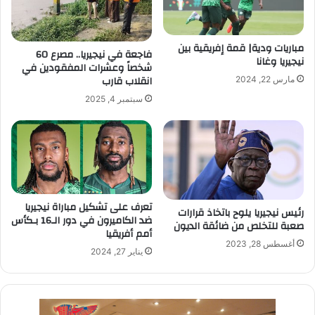
مباريات ودية| قمة إفريقية بين
فاجعة في نيجيريا.. مصرع 60
نيجيريا وغانا
شخصاً وعشرات المفقودين في
انقلاب قارب
مارس 22, 2024
سبتمبر 4, 2025
تعرف على تشكيل مباراة نيجيريا
رئيس نيجيريا يلوح باتخاذ قرارات
ضد الكاميرون في دور الـ16 بـكأس
صعبة للتخلص من ضائقة الديون
أمم أفريقيا
أغسطس 28, 2023
يناير 27, 2024