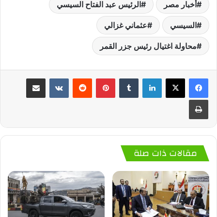
أخبار مصر
الرئيس عبد الفتاح السيسي
السيسي
عثماني غزالي
محاولة اغتيال رئيس جزر القمر
لينكدإن
‏Tumblr
بينتيريست
‏Reddit
‏VKontakte
مشاركة عبر البريد
طباعة
مقالات ذات صلة