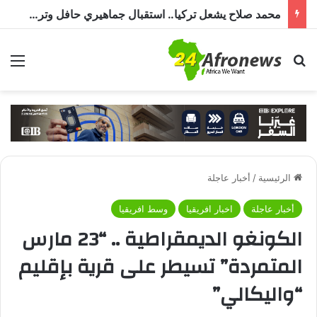
محمد صلاح يشعل تركيا.. استقبال جماهيري حافل وترحيب بـ”الملك المصري” قبل انضمامه إلى طرابزون سبور
بحث عن
الق
الرئيسية
/
أخبار عاجلة
أخبار عاجلة
اخبار افريقيا
وسط افريقيا
الكونغو الديمقراطية .. “23 مارس
المتمردة” تسيطر على قرية بإقليم
“واليكالي”