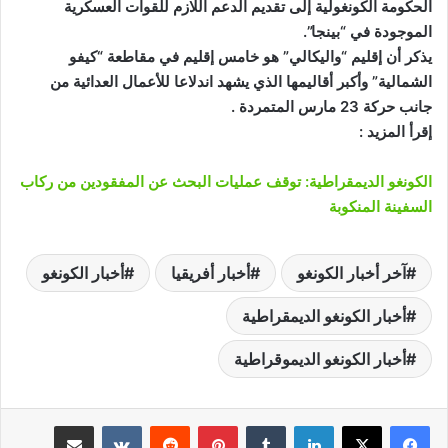
الحكومة الكونغولية إلى تقديم الدعم اللازم للقوات العسكرية
الموجودة في “بينجا”.
يذكر أن إقليم “واليكالي” هو خامس إقليم في مقاطعة “كيفو
الشمالية” وأكبر أقاليمها الذي يشهد اندلاعا للأعمال العدائية من
جانب حركة 23 مارس المتمردة .
إقرأ المزيد :
الكونغو الديمقراطية: توقف عمليات البحث عن المفقودين من ركاب
السفينة المنكوبة
آخر أخبار الكونغو
أخبار أفريقيا
أخبار الكونغو
أخبار الكونغو الديمقراطية
أخبار الكونغو الديموقراطية
لينكدإن
‏Tumblr
بينتيريست
‏Reddit
‏VKontakte
مشاركة عبر البريد