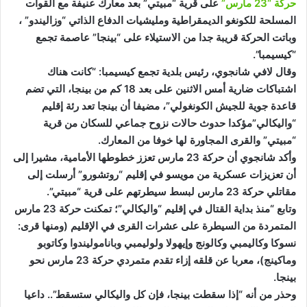
حركة “23 مارس”
على قرية “مبيتي” بعد معارك عنيفة مع القوات
المسلحة للكونغو الديمقراطية ومليشيات الدفاع الذاتي “وزاليندو” ،
وباتت الحركة قريبة جدا من الاستيلاء على “بينجا” عاصمة تجمع
“كيسيمبا”.
وقال لافي شانجوي، رئيس بلدية تجمع كيسيمبا: “كانت هناك
اشتباكات ضارية أمس الاثنين على بعد 18 كم من بينجا، التي تضم
قاعدة جوية للجيش الكونغولي”، مضيفا أن بينجا تعد رئة إقليم
“واليكالي”مؤكدا حدوث حالات نزوح جماعي للسكان من قرية
“مبيتي” والقرى المجاورة لها خوفا من المعارك.
وأكد شانجوي أن حركة 23 مارس تعزز خطوطها الأمامية، مشيرا إلى
أن تعزيزات عسكرية من مويسو في إقليم “روتشورو” أرسلت إلى
مقاتلي حركة 23 مارس لبسط سيطرتهم على قرية “مبيتي”.
وتابع “منذ بداية القتال في إقليم “واليكالي”؛ تمكنت حركة 23 مارس
المتمردة من السيطرة على عشرات القرى في الإقليم (ومنها قرى:
نسوكا وكاليمبي وكالونج وإيهولا ولوليمبي وباناموليندوا وكاتوبو
وماكينج)، معربا عن قلقه إزاء تقدم متمردي حركة 23 مارس نحو
بينجا.
وحذر من أنه “إذا سقطت بينجا، فإن كل واليكالي ستسقط”.. داعيا