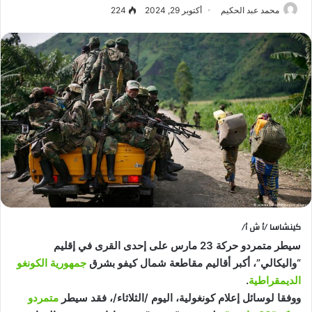
محمد عبد الحكيم
أكتوبر 29, 2024
224
كينشاسا /أ ش أ/
سيطر متمردو حركة 23 مارس على إحدى القرى في إقليم
“واليكالي”، أكبر أقاليم مقاطعة شمال كيفو بشرق
جمهورية الكونغو
الديمقراطية
.
ووفقا لوسائل إعلام كونغولية، اليوم /الثلاثاء/، فقد سيطر
متمردو