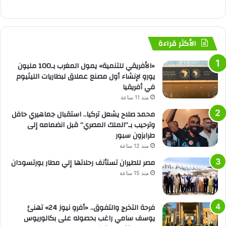
الأكثر قراءة
«الأفريقي للتنمية» يمول المغرب بـ100 مليون
يورو لإنشاء أول مصنع عملاق لبطاريات الليثيوم
في أفريقيا
منذ 11 ساعة
محمد صلاح يشعل تركيا.. استقبال جماهيري حافل
وترحيب بـ”الملك المصري” قبل انضمامه إلى
طرابزون سبور
منذ 12 ساعة
مصر للطيران تستأنف رحلاتها إلي مطار بورتسودان
منذ 15 ساعة
فرحة التخرج والتفوق.. «أفرو نيوز 24» تهنئ
يوسف سامي راغب بحصوله على بكالوريوس