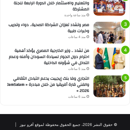
والتعليم والاستثمار خلال الدورة الرابعة للجنة
المشتركة
منذ ساعة واحدة
مصر وتشاد تعززان الشراكة الصحية.. دواء وتدريب
وخبرات طبية
منذ 4 ساعات
من تشاد .. وزير الخارجية المصري يؤكد أهمية
احترام دول الجوار لسيادة السودان وأمنه وعدم
التدخل في شؤونه الداخلية
منذ 5 ساعات
التجاري وفا بنك إيجيبت يدعم التبادل الثقافي
والفني قارة أفريقيا من خلال مبادرة « JamSalam
2026 »
منذ 6 ساعات
© حقوق النشر 2026، جميع الحقوق محفوظة لموقع أفرو نيوز |