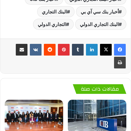
أخبار بنك سي آي بي
البنك التجاري
البنك التجاري الدولي
التجاري الدولي
لينكدإن
‏Tumblr
بينتيريست
‏Reddit
‏VKontakte
مشاركة عبر البريد
طباعة
مقالات ذات صلة